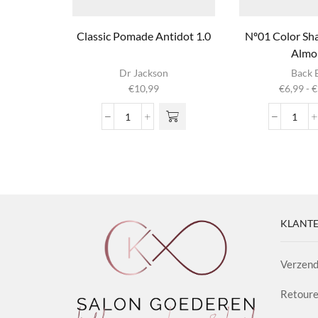
Classic Pomade Antidot 1.0
Nº01 Color Sh
Almo
Dit produ
Dr Jackson
Back 
heeft
€
10,99
€
6,99
-
€
meerder
variaties. 
Classic
Nº01
optie ka
Pomade
Colo
gekozen
Antidot
Sham
worden op
1.0
Fig
productpag
aantal
&
Almo
aanta
KLANTE
Verzend
Retoure