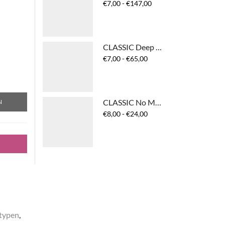
Prijsklasse:
€
7,00
-
€
147,00
€7,00
tot
€147,00
CLASSIC Deep Treatment Masque
Prijsklasse:
€
7,00
-
€
65,00
€7,00
tot
€65,00
CLASSIC No More Frizz Cream
N
Prijsklasse:
€
8,00
-
€
24,00
€8,00
tot
€24,00
typen
,