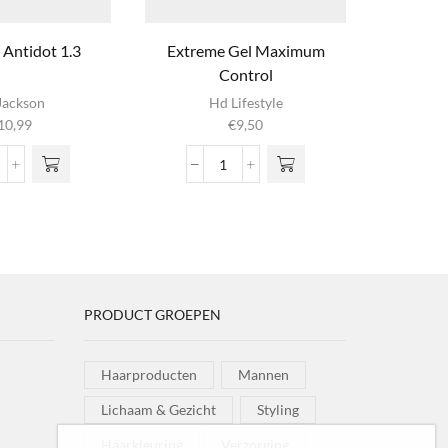
Antidot 1.3
Extreme Gel Maximum
Nº06 – E
Control
Avo
Di
Jackson
Hd Lifestyle
10,99
€
9,50
€
m
vari
airgum
Extreme
o
ntidot
Gel
g
3
Maximum
wor
ntal
Control
prod
aantal
PRODUCT GROEPEN
Haarproducten
Mannen
Lichaam & Gezicht
Styling
Haarkleuring
Verzorging