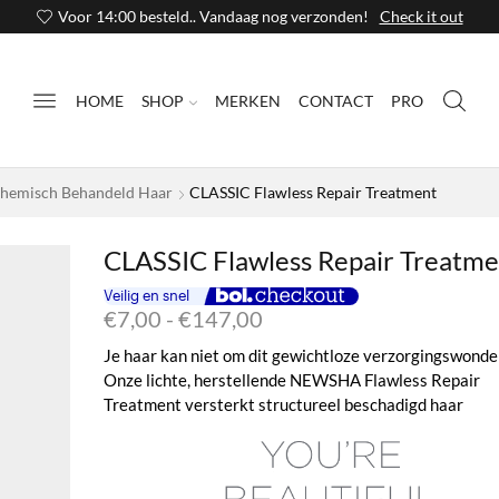
Voor 14:00 besteld.. Vandaag nog verzonden!
Check it out
HOME
SHOP
MERKEN
CONTACT
PRO
Chemisch Behandeld Haar
CLASSIC Flawless Repair Treatment
CLASSIC Flawless Repair Treatme
Prijsklasse:
€
7,00
-
€
147,00
€7,00
Je haar kan niet om dit gewichtloze verzorgingswonde
tot
Onze lichte, herstellende NEWSHA Flawless Repair
€147,00
Treatment versterkt structureel beschadigd haar