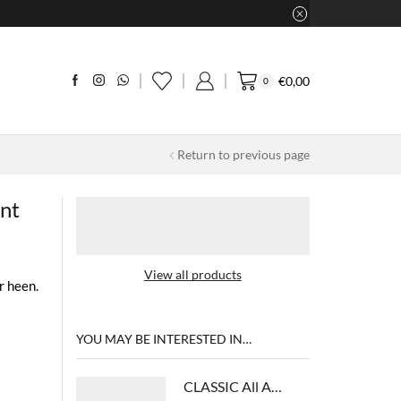
€
0,00
0
Return to previous page
nt
View all products
r heen.
YOU MAY BE INTERESTED IN…
CLASSIC All About Smooth Treatment