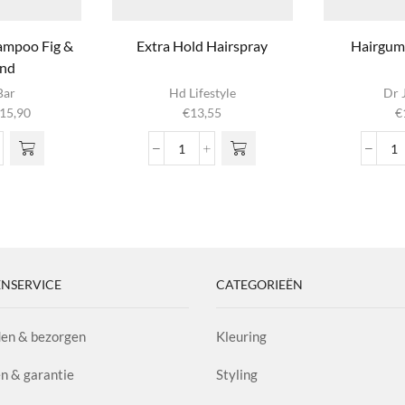
ampoo Fig &
Extra Hold Hairspray
Hairgum 
nd
ct
Bar
Hd Lifestyle
Dr 
Prijsklasse:
15,90
€
13,55
€
e
€6,99
Deze
tot
Extra
H
n
€15,90
r
Hold
A
poo
Hairspray
1.
 de
aantal
aa
ina
nd
l
NSERVICE
CATEGORIEËN
en & bezorgen
Kleuring
n & garantie
Styling