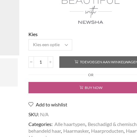
Kies
TOEVOEGEN AAN WINKELWAGE
CLASSIC
Flawless
OR
Repair
Treatment
BUY NOW
aantal
Add to wishlist
SKU:
N/A
Categories:
Alle haartypen
,
Beschadigd & chemisch
behandeld haar
,
Haarmasker
,
Haarproducten
,
Haar