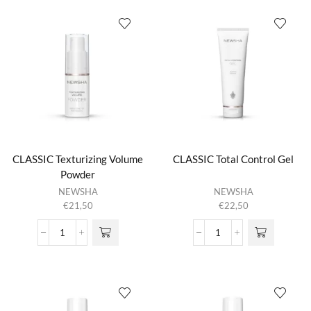
Salty
productpagina
Beach
Spray
aantal
CLASSIC Texturizing Volume
CLASSIC Total Control Gel
Powder
NEWSHA
NEWSHA
€
21,50
€
22,50
CLASSIC
CLASSIC
Texturizing
Total
Volume
Control
Powder
Gel
aantal
aantal