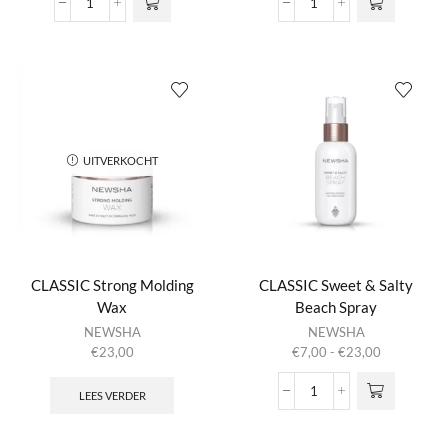
tot
CLASSIC
CLASSIC
Deze optie
€24,00
No
Shaping
kan gekozen
More
Lift
worden op de
Frizz
Foam
productpagina
Cream
aantal
aantal
UITVERKOCHT
CLASSIC Strong Molding
CLASSIC Sweet & Salty
Wax
Beach Spray
Dit product
NEWSHA
NEWSHA
heeft
Prijsklasse:
€
23,00
€
7,00
-
€
23,00
meerdere
€7,00
variaties.
tot
LEES VERDER
CLASSIC
Deze optie
€23,00
Sweet
kan gekozen
&
worden op de