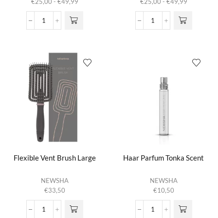
Prijsklasse:
Prijsklasse:
€
25,00
-
€
49,99
€
25,00
-
€
49,99
meerdere
meerdere
€25,00
€25,00
variaties.
variaties.
tot
tot
Diamond
Dusty
Deze optie
Deze optie
€49,99
€49,99
Gloss
Rose
kan gekozen
kan gekozen
aantal
aantal
worden op de
worden op de
productpagina
productpagina
Flexible Vent Brush Large
Haar Parfum Tonka Scent
NEWSHA
NEWSHA
€
33,50
€
10,50
Flexible
Haar