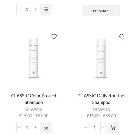
meerdere
€12,00
variaties.
tot
LEES VERDER
CLASSIC
Deze optie
€25,00
Blowout
kan gekozen
Cream
worden op de
aantal
productpagina
CLASSIC Color Protect
CLASSIC Daily Routine
Shampoo
Shampoo
Dit product
Dit product
NEWSHA
NEWSHA
heeft
heeft
Prijsklasse:
Prijsklasse:
€
15,00
-
€
65,00
€
15,00
-
€
65,00
meerdere
meerdere
€15,00
€15,00
variaties.
variaties.
tot
tot
CLASSIC
CLASSIC
Deze optie
Deze optie
€65,00
€65,00