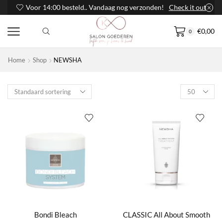
Voor 14:00 besteld.. Vandaag nog verzonden!
Check it out
€
0,00
0
Home
Shop
NEWSHA
Products
per
page
Bondi Bleach
CLASSIC All About Smooth