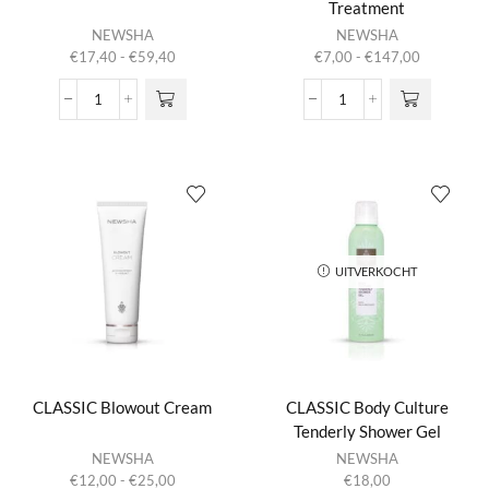
Treatment
Dit product
Dit product
NEWSHA
NEWSHA
heeft
heeft
Prijsklasse:
Prijsklasse:
€
17,40
-
€
59,40
€
7,00
-
€
147,00
meerdere
meerdere
€17,40
€7,00
variaties.
variaties.
tot
tot
Bondi
CLASSIC
Deze optie
Deze optie
€59,40
€147,00
Bleach
All
kan gekozen
kan gekozen
aantal
About
worden op de
worden op de
Smooth
productpagina
productpagina
Treatment
aantal
UITVERKOCHT
CLASSIC Blowout Cream
CLASSIC Body Culture
Tenderly Shower Gel
Dit product
NEWSHA
NEWSHA
heeft
Prijsklasse:
€
12,00
-
€
25,00
€
18,00