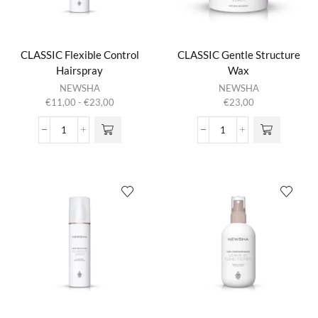
CLASSIC Flexible Control
CLASSIC Gentle Structure
Hairspray
Wax
Dit product
NEWSHA
NEWSHA
heeft
Prijsklasse:
€
11,00
-
€
23,00
€
23,00
meerdere
€11,00
variaties.
tot
CLASSIC
CLASSIC
Deze optie
€23,00
Flexible
Gentle
kan gekozen
Control
Structure
worden op de
Hairspray
Wax
productpagina
aantal
aantal