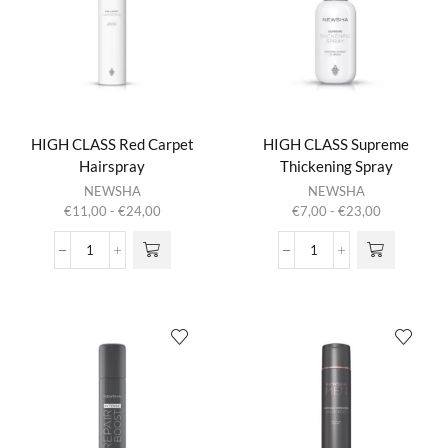
HIGH CLASS Red Carpet
HIGH CLASS Supreme
Hairspray
Thickening Spray
Dit product
Dit product
NEWSHA
NEWSHA
heeft
heeft
Prijsklasse:
Prijsklasse:
€
11,00
-
€
24,00
€
7,00
-
€
23,00
meerdere
meerdere
€11,00
€7,00
variaties.
variaties.
tot
tot
HIGH
HIGH
Deze optie
Deze optie
€24,00
€23,00
CLASS
CLASS
kan gekozen
kan gekozen
Red
Supreme
worden op de
worden op de
Carpet
Thickening
productpagina
productpagina
Hairspray
Spray
aantal
aantal