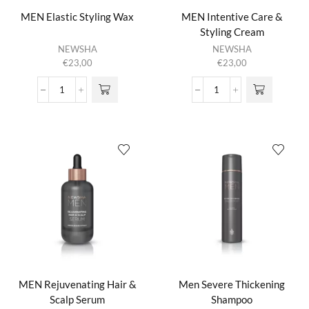
MEN Elastic Styling Wax
MEN Intentive Care &
Styling Cream
NEWSHA
NEWSHA
€
23,00
€
23,00
MEN
MEN
Elastic
Intentive
Styling
Care
Wax
&
aantal
Styling
Cream
aantal
MEN Rejuvenating Hair &
Men Severe Thickening
Scalp Serum
Shampoo