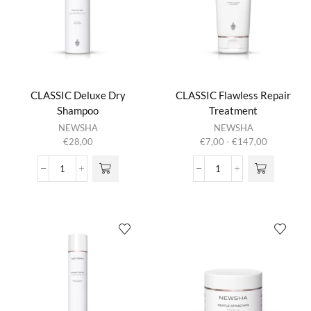
CLASSIC Deluxe Dry
CLASSIC Flawless Repair
Shampoo
Treatment
Dit product
NEWSHA
NEWSHA
heeft
Prijsklasse:
€
28,00
€
7,00
-
€
147,00
meerdere
€7,00
variaties.
tot
CLASSIC
CLASSIC
Deze optie
€147,00
Deluxe
Flawless
kan gekozen
Dry
Repair
worden op de
Shampoo
Treatment
productpagina
aantal
aantal