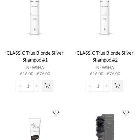
CLASSIC True Blonde Silver
CLASSIC True Blonde Silver
Shampoo #1
Shampoo #2
Dit product
Dit product
NEWSHA
NEWSHA
heeft
heeft
Prijsklasse:
Prijsklasse:
€
16,00
-
€
76,00
€
16,00
-
€
76,00
meerdere
meerdere
€16,00
€16,00
variaties.
variaties.
tot
tot
CLASSIC
CLASSIC
Deze optie
Deze optie
€76,00
€76,00
True
True
kan gekozen
kan gekozen
Blonde
Blonde
worden op de
worden op de
Silver
Silver
productpagina
productpagina
Shampoo
Shampoo
#1
#2
aantal
aantal