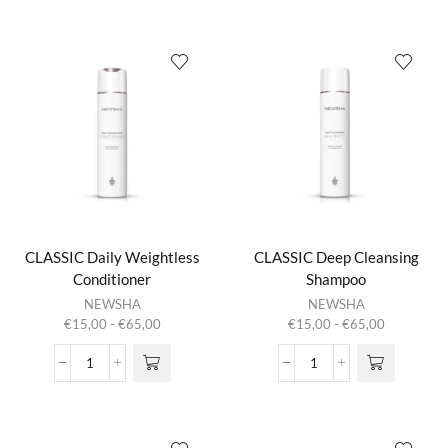
Color
Daily
kan gekozen
kan gekozen
Protect
Routine
worden op de
worden op de
Shampoo
Shampoo
productpagina
productpagina
aantal
aantal
CLASSIC Daily Weightless
CLASSIC Deep Cleansing
Conditioner
Shampoo
Dit product
Dit product
NEWSHA
NEWSHA
heeft
heeft
Prijsklasse:
Prijsklasse:
€
15,00
-
€
65,00
€
15,00
-
€
65,00
meerdere
meerdere
€15,00
€15,00
variaties.
variaties.
tot
tot
CLASSIC
CLASSIC
Deze optie
Deze optie
€65,00
€65,00
Daily
Deep
kan gekozen
kan gekozen
Weightless
Cleansing
worden op de
worden op de
Conditioner
Shampoo
productpagina
productpagina
aantal
aantal