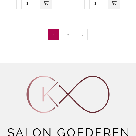
MEN
Moisture
Solid
Care
Matte
Hand
Paste
Soap
aantal
aantal
1
2