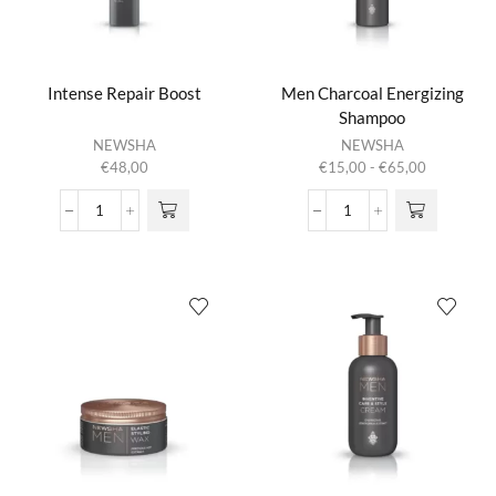
Intense Repair Boost
Men Charcoal Energizing
Shampoo
Dit product
NEWSHA
NEWSHA
heeft
Prijsklasse:
€
48,00
€
15,00
-
€
65,00
meerdere
€15,00
variaties.
tot
Intense
Men
Deze optie
€65,00
Repair
Charcoal
kan gekozen
Boost
Energizing
worden op de
aantal
Shampoo
productpagina
aantal