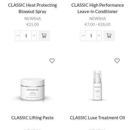
CLASSIC Heat Protecting
CLASSIC High Performance
Blowout Spray
Leave-In Conditioner
Dit product
NEWSHA
NEWSHA
heeft
Prijsklasse:
€
25,00
€
7,00
-
€
28,00
meerdere
€7,00
variaties.
tot
CLASSIC
CLASSIC
Deze optie
€28,00
Heat
High
kan gekozen
Protecting
Performance
worden op de
Blowout
Leave-
productpagina
Spray
In
aantal
Conditioner
aantal
CLASSIC Lifting Paste
CLASSIC Luxe Treatment Oil
Dit product