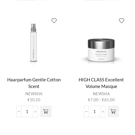
Vent
Parfum
Brush
Tonka
Large
Scent
aantal
aantal
Haarparfum Gentle Cotton
HIGH CLASS Excellent
Scent
Volume Masque
Dit product
NEWSHA
NEWSHA
heeft
Prijsklasse:
€
10,50
€
7,00
-
€
65,00
meerdere
€7,00
variaties.
tot
Haarparfum
HIGH
Deze optie
€65,00
Gentle
CLASS
kan gekozen
Cotton
Excellent
worden op de
Scent
Volume
productpagina