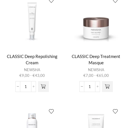
CLASSIC Deep Repolishing
CLASSIC Deep Treatment
Cream
Masque
Dit product
Dit product
NEWSHA
NEWSHA
heeft
heeft
Prijsklasse:
Prijsklasse:
€
9,00
-
€
43,00
€
7,00
-
€
65,00
meerdere
meerdere
€9,00
€7,00
variaties.
variaties.
tot
tot
CLASSIC
CLASSIC
Deze optie
Deze optie
€43,00
€65,00
Deep
Deep
kan gekozen
kan gekozen
Repolishing
Treatment
worden op de
worden op de
Cream
Masque
productpagina
productpagina
aantal
aantal