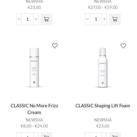
NEWSHA
NEWSHA
heeft
Prijsklasse:
€
23,00
€
27,00
-
€
59,00
meerdere
€27,00
variaties.
tot
CLASSIC
CLASSIC
Deze optie
€59,00
Lifting
Luxe
kan gekozen
Paste
Treatment
worden op de
aantal
Oil
productpagina
aantal
CLASSIC No More Frizz
CLASSIC Shaping Lift Foam
Cream
Dit product
NEWSHA
NEWSHA
heeft
Prijsklasse:
€
8,00
-
€
24,00
€
23,00
meerdere
€8,00
variaties.