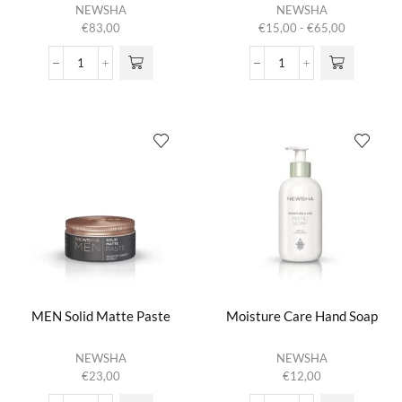
Dit product
NEWSHA
NEWSHA
heeft
Prijsklasse:
€
83,00
€
15,00
-
€
65,00
meerdere
€15,00
variaties.
tot
MEN
Men
Deze optie
€65,00
Rejuvenating
Severe
kan gekozen
Hair
Thickening
worden op de
&
Shampoo
productpagina
Scalp
aantal
Serum
aantal
MEN Solid Matte Paste
Moisture Care Hand Soap
NEWSHA
NEWSHA
€
23,00
€
12,00