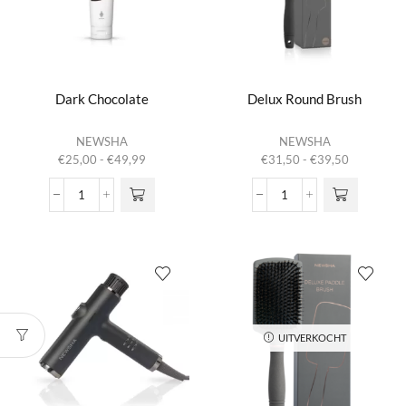
Dark Chocolate
Delux Round Brush
Dit product
Dit product
NEWSHA
NEWSHA
heeft
heeft
Prijsklasse:
Prijsklasse:
€
25,00
-
€
49,99
€
31,50
-
€
39,50
meerdere
meerdere
€25,00
€31,50
variaties.
variaties.
tot
tot
Dark
Delux
Deze optie
Deze optie
€49,99
€39,50
Chocolate
Round
kan gekozen
kan gekozen
aantal
Brush
worden op de
worden op de
aantal
productpagina
productpagina
UITVERKOCHT