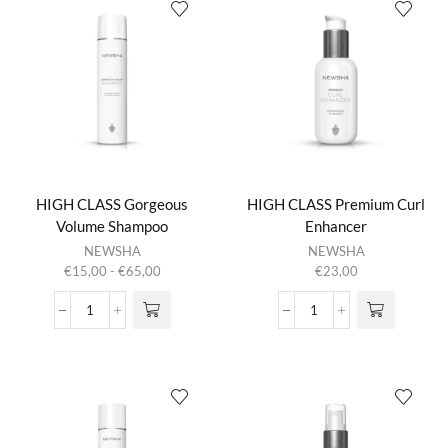
aantal
Masque
aantal
HIGH CLASS Gorgeous
HIGH CLASS Premium Curl
Volume Shampoo
Enhancer
Dit product
NEWSHA
NEWSHA
heeft
Prijsklasse:
€
15,00
-
€
65,00
€
23,00
meerdere
€15,00
variaties.
tot
HIGH
HIGH
Deze optie
€65,00
CLASS
CLASS
kan gekozen
Gorgeous
Premium
worden op de
Volume
Curl
productpagina
Shampoo
Enhancer
aantal
aantal