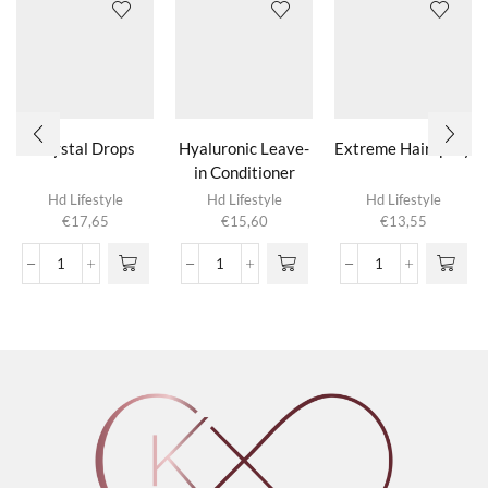
Crystal Drops
Hyaluronic Leave-
Extreme Hairspray
in Conditioner
Hd Lifestyle
Hd Lifestyle
Hd Lifestyle
€
17,65
€
15,60
€
13,55
Crystal
Hyaluronic
Extreme
Drops
Leave-
Hairspray
aantal
in
aantal
Conditioner
aantal