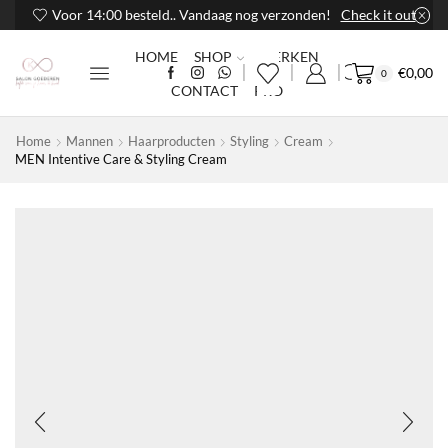
Voor 14:00 besteld.. Vandaag nog verzonden!
Check it out
HOME
SHOP
MERKEN
€
0,00
0
CONTACT
PRO
Home
Mannen
Haarproducten
Styling
Cream
MEN Intentive Care & Styling Cream