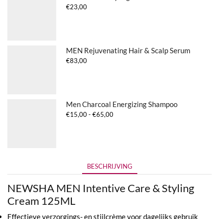
€
23,00
MEN Rejuvenating Hair & Scalp Serum
€
83,00
Men Charcoal Energizing Shampoo
Prijsklasse:
€
15,00
-
€
65,00
€15,00
tot
€65,00
BESCHRIJVING
NEWSHA MEN Intentive Care & Styling
Cream 125ML
Effectieve verzorgings- en stijlcrème voor dagelijks gebruik