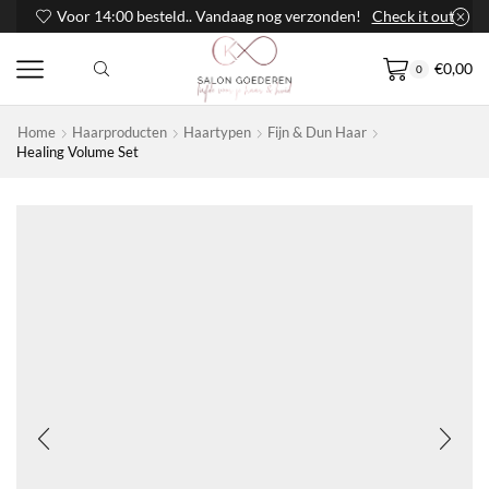
Voor 14:00 besteld.. Vandaag nog verzonden!
Check it out
€
0,00
0
Home
Haarproducten
Haartypen
Fijn & Dun Haar
Healing Volume Set