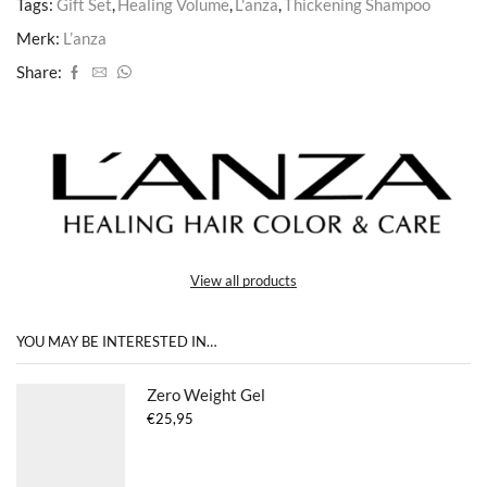
Tags:
Gift Set
,
Healing Volume
,
L'anza
,
Thickening Shampoo
Merk:
L’anza
Share:
View all products
YOU MAY BE INTERESTED IN…
Zero Weight Gel
€
25,95