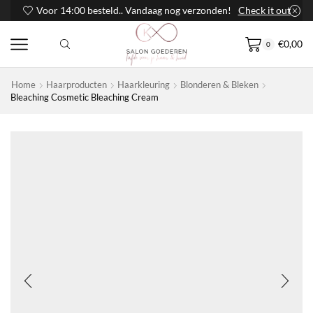
Voor 14:00 besteld.. Vandaag nog verzonden!
Check it out
€
0,00
0
Home
Haarproducten
Haarkleuring
Blonderen & Bleken
Bleaching Cosmetic Bleaching Cream