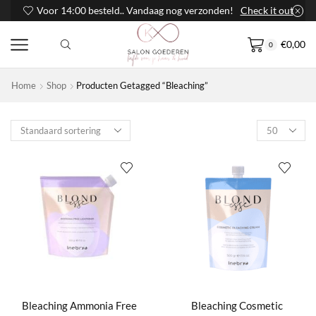
Voor 14:00 besteld.. Vandaag nog verzonden!
Check it out
€
0,00
0
Home
Shop
Producten Getagged “Bleaching”
Products
per
page
Bleaching Ammonia Free
Bleaching Cosmetic