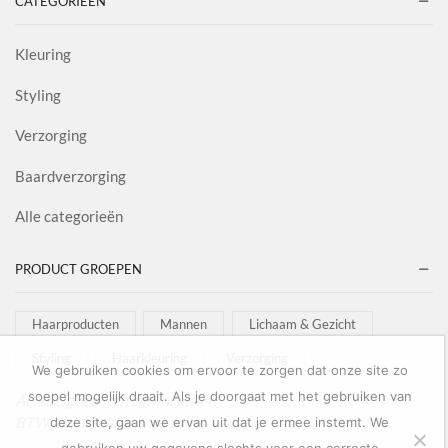
CATEGORIEËN
Kleuring
Styling
Verzorging
Baardverzorging
Alle categorieën
PRODUCT GROEPEN
Haarproducten
Mannen
Lichaam & Gezicht
Styling
Haarkleuring
Verzorging
We gebruiken cookies om ervoor te zorgen dat onze site zo
soepel mogelijk draait. Als je doorgaat met het gebruiken van
Al onze goederen zijn inclusief
BTW afgebeeld in onze shop!
deze site, gaan we ervan uit dat je ermee instemt. We