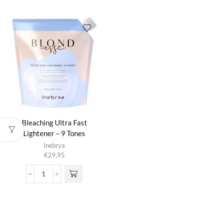
Gentle
Color
Lightener
Powder
-
-
Protect
Antibrass
aantal
aantal
Bleaching Ultra Fast
Lightener – 9 Tones
Inebrya
€
29,95
Bleaching
Ultra
Fast
Lightener
-