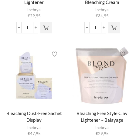
Lightener
Bleaching Cream
Inebrya
Inebrya
€
29,95
€
34,95
Bleaching
Bleaching
Ammonia
Cosmetic
Free
Bleaching
Lightener
Cream
aantal
aantal
Bleaching Dust-Free Sachet
Bleaching Free Style Clay
Display
Lightener – Balayage
Inebrya
Inebrya
€
47,95
€
29,95