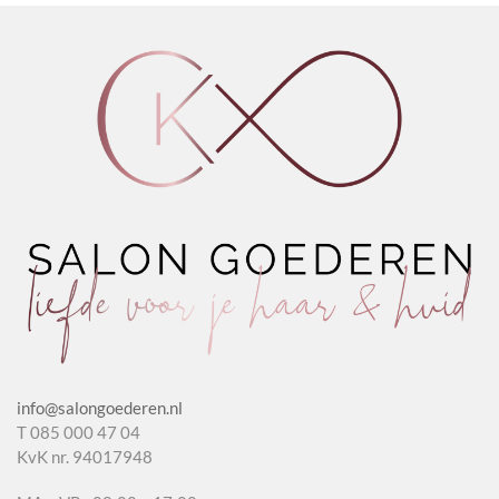
9
Tones
aantal
info@salongoederen.nl
T 085 000 47 04
KvK nr. 94017948