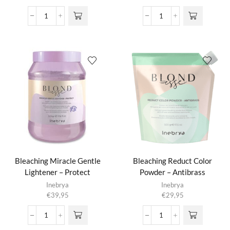
Bleaching
Bleaching
Dust-
Free
Free
Style
Sachet
Clay
Display
Lightener
aantal
-
Balayage
aantal
Bleaching Miracle Gentle
Bleaching Reduct Color
Lightener – Protect
Powder – Antibrass
Inebrya
Inebrya
€
39,95
€
29,95
Bleaching
Bleaching
Miracle
Reduct