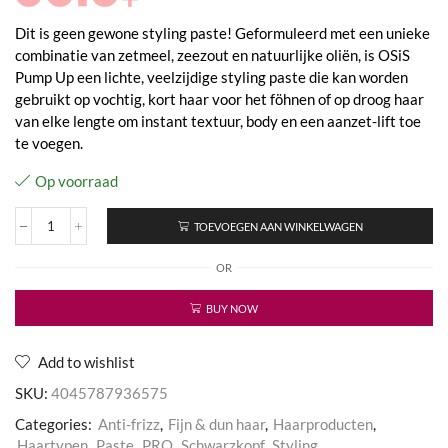
Dit is geen gewone styling paste! Geformuleerd met een unieke
combinatie van zetmeel, zeezout en natuurlijke oliën, is OSiS
Pump Up een lichte, veelzijdige styling paste die kan worden
gebruikt op vochtig, kort haar voor het föhnen of op droog haar
van elke lengte om instant textuur, body en een aanzet-lift toe
te voegen.
Op voorraad
TOEVOEGEN AAN WINKELWAGEN
OSiS+
Pump
OR
Up
aantal
BUY NOW
Add to wishlist
SKU:
4045787936575
Categories:
Anti-frizz
,
Fijn & dun haar
,
Haarproducten
,
Haartypen
,
Paste
,
PRO
,
Schwarzkopf
,
Styling