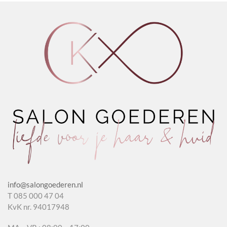
aantal
Herbs
aantal
info@salongoederen.nl
T 085 000 47 04
KvK nr. 94017948