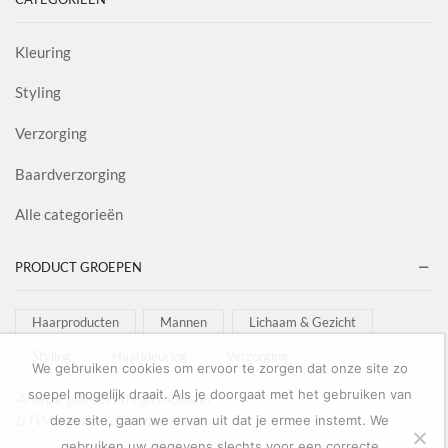
Kleuring
Styling
Verzorging
Baardverzorging
Alle categorieën
PRODUCT GROEPEN
Haarproducten
Mannen
Lichaam & Gezicht
Styling
Haarkleuring
Verzorging
We gebruiken cookies om ervoor te zorgen dat onze site zo
soepel mogelijk draait. Als je doorgaat met het gebruiken van
Al onze goederen zijn inclusief
BTW afgebeeld in onze shop!
deze site, gaan we ervan uit dat je ermee instemt. We
gebruiken uw gegevens slechts voor een correcte