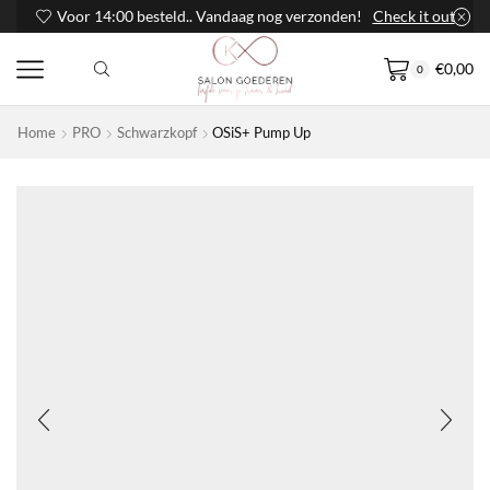
Voor 14:00 besteld.. Vandaag nog verzonden!
Check it out
€
0,00
0
Home
PRO
Schwarzkopf
OSiS+ Pump Up