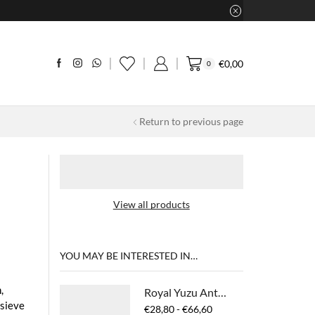
€
0,00
0
Return to previous page
View all products
YOU MAY BE INTERESTED IN…
,
Royal Yuzu Anti-Frizz Conditioner
usieve
Prijsklasse:
€
28,80
-
€
66,60