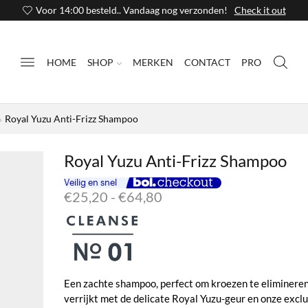
Voor 14:00 besteld.. Vandaag nog verzonden!
Check it out
HOME
SHOP
MERKEN
CONTACT
PRO
Royal Yuzu Anti-Frizz Shampoo
Royal Yuzu Anti-Frizz Shampoo
Prijsklasse:
€
25,20
-
€
64,80
€25,20
tot
€64,80
Een zachte shampoo, perfect om kroezen te elimineren
verrijkt met de delicate Royal Yuzu-geur en onze excl