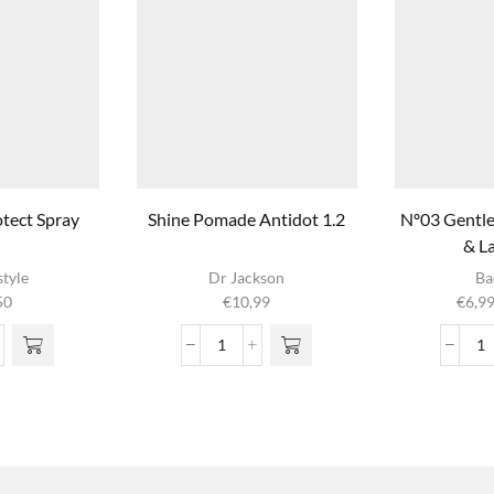
tect Spray
Shine Pomade Antidot 1.2
Nº03 Gentl
& L
Dit pr
style
Dr Jackson
Ba
hee
50
€
10,99
€
6,9
meer
variatie
th
Shine
N
optie
Pomade
G
geko
ct
Antidot
S
worden
y
1.2
O
product
l
aantal
&
L
aa