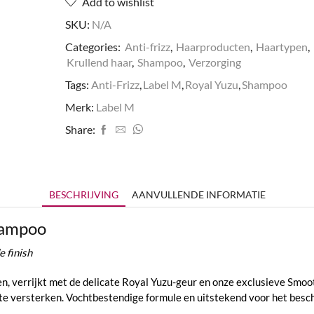
Add to wishlist
SKU:
N/A
Categories:
Anti-frizz
,
Haarproducten
,
Haartypen
,
Krullend haar
,
Shampoo
,
Verzorging
Tags:
Anti-Frizz
,
Label M
,
Royal Yuzu
,
Shampoo
Merk:
Label M
Share:
BESCHRIJVING
AANVULLENDE INFORMATIE
hampoo
 finish
n, verrijkt met de delicate Royal Yuzu-geur en onze exclusieve Smoo
 te versterken. Vochtbestendige formule en uitstekend voor het besc