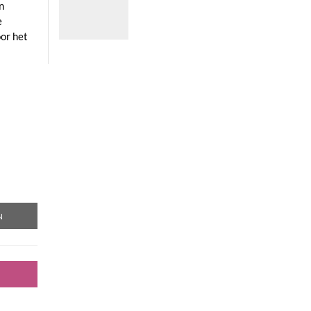
n
€28,80
e
tot
€66,60
or het
N