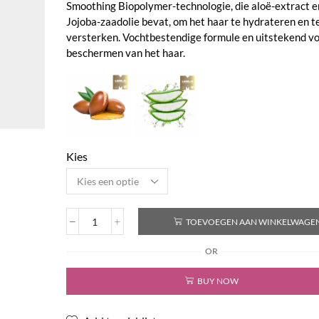
Smoothing Biopolymer-technologie, die aloë-extract e
Jojoba-zaadolie bevat, om het haar te hydrateren en t
versterken. Vochtbestendige formule en uitstekend vo
beschermen van het haar.
Kies
TOEVOEGEN AAN WINKELWAGE
Royal
Yuzu
OR
Anti-
Frizz
BUY NOW
Shampoo
aantal