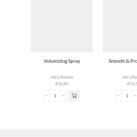
Volumizing Spray
Smooth & Pro
Hd Lifestyle
Hd Life
€
10,85
€
14,
Volumizing
Smoo
Spray
&
aantal
Prote
Spra
aanta