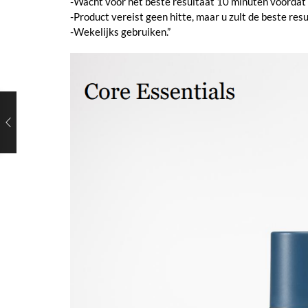
-Wacht voor het beste resultaat 10 minuten voordat 
-Product vereist geen hitte, maar u zult de beste resu
-Wekelijks gebruiken.”