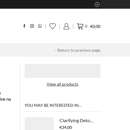
€
0,00
0
Return to previous page
View all products
m
ine na
YOU MAY BE INTERESTED IN…
Clarifying Detox Shampoo
€
34,00