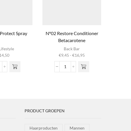
Protect Spray
Nº02 Restore Conditioner
Smoothi
Betacarotene
Dit product
ifestyle
Back Bar
heeft
Prijsklasse:
14,50
€
9,45
-
€
16,95
meerdere
€9,45
variaties. Deze
tot
mooth
Nº02
optie kan
€16,95
Restore
gekozen
rotect
Conditioner
worden op de
pray
Betacarotene
productpagina
ntal
aantal
PRODUCT GROEPEN
Haarproducten
Mannen