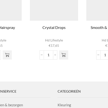
Hairspray
Crystal Drops
Smooth & 
style
Hd Lifestyle
Hd L
55
€
17,65
€
Crystal
S
Drops
&
pray
aantal
P
l
S
aa
NSERVICE
CATEGORIEËN
en & bezorgen
Kleuring