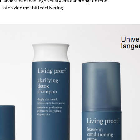
u andere behandelingen of stylers aanbrengt en föhn.
ltaten zien met hitteactivering.