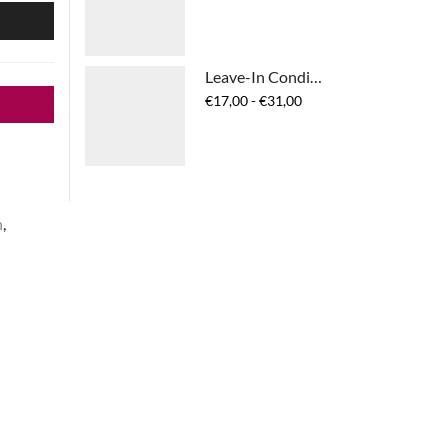
N
Leave-In Conditioning Spray
Prijsklasse:
€
17,00
-
€
31,00
€17,00
tot
€31,00
n
,