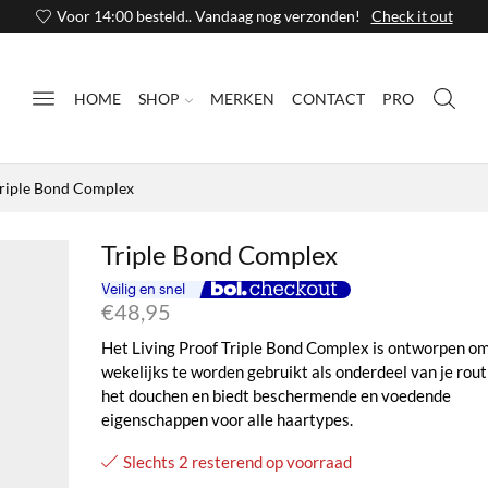
Voor 14:00 besteld.. Vandaag nog verzonden!
Check it out
HOME
SHOP
MERKEN
CONTACT
PRO
riple Bond Complex
Triple Bond Complex
€
48,95
Het Living Proof Triple Bond Complex is ontworpen o
wekelijks te worden gebruikt als onderdeel van je rout
het douchen en biedt beschermende en voedende
eigenschappen voor alle haartypes.
Slechts 2 resterend op voorraad