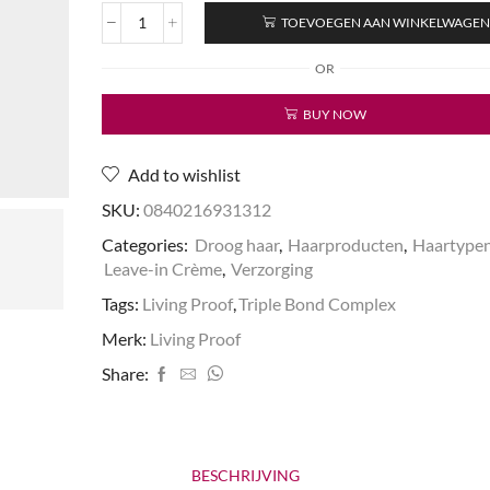
TOEVOEGEN AAN WINKELWAGE
Triple
Bond
OR
Complex
aantal
BUY NOW
Add to wishlist
SKU:
0840216931312
Categories:
Droog haar
,
Haarproducten
,
Haartype
Leave-in Crème
,
Verzorging
Tags:
Living Proof
,
Triple Bond Complex
Merk:
Living Proof
Share:
BESCHRIJVING