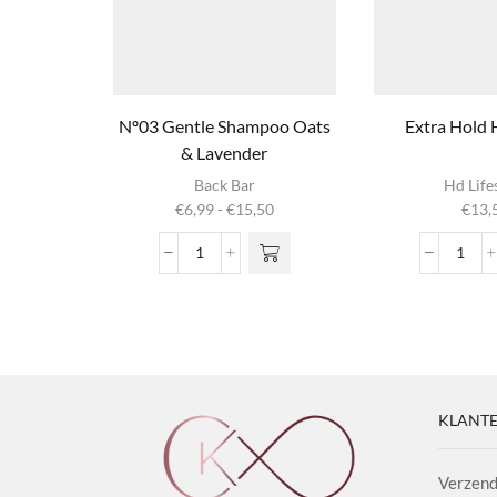
Nº03 Gentle Shampoo Oats
Extra Hold 
& Lavender
Dit product
Back Bar
Hd Life
heeft
Prijsklasse:
€
6,99
-
€
15,50
€
13,
meerdere
€6,99
variaties. Deze
tot
Nº03
Extra
optie kan
€15,50
Gentle
Hold
gekozen
Shampoo
Hairs
worden op de
Oats
aanta
productpagina
&
Lavender
aantal
KLANTE
Verzend