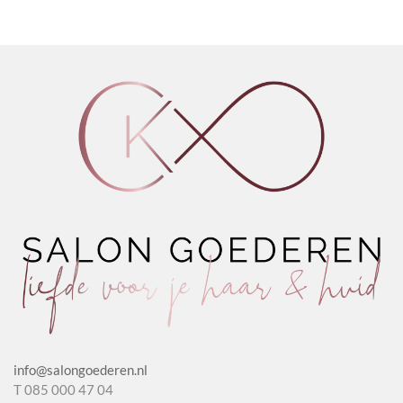
info@salongoederen.nl
T 085 000 47 04