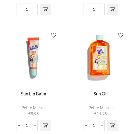
Shower
Shower
Gel
Gel
Pink
Pomegranate
Grapefruit
aantal
aantal
Sun Lip Balm
Sun Oil
Petite Maison
Petite Maison
€
8,95
€
11,95
Sun
Sun
Lip
Oil