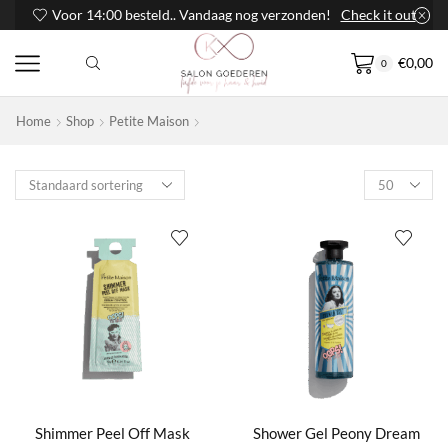
Voor 14:00 besteld.. Vandaag nog verzonden!
Check it out
€
0,00
0
Home
Shop
Petite Maison
Products
per
page
Shimmer Peel Off Mask
Shower Gel Peony Dream