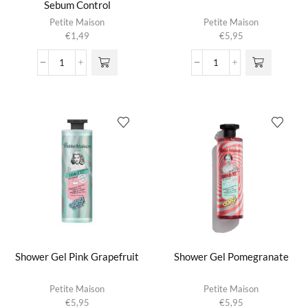
Sebum Control
Petite Maison
Petite Maison
€
1,49
€
5,95
Shimmer
Shower
Peel
Gel
Off
Peony
Mask
Dream
Sebum
aantal
Control
aantal
Shower Gel Pink Grapefruit
Shower Gel Pomegranate
Petite Maison
Petite Maison
€
5,95
€
5,95