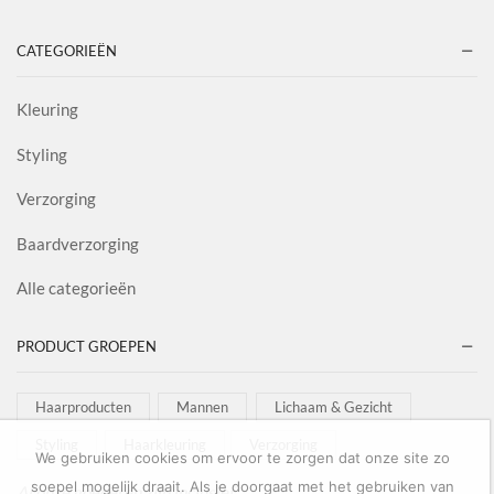
CATEGORIEËN
Kleuring
Styling
Verzorging
Baardverzorging
Alle categorieën
PRODUCT GROEPEN
Haarproducten
Mannen
Lichaam & Gezicht
Styling
Haarkleuring
Verzorging
We gebruiken cookies om ervoor te zorgen dat onze site zo
soepel mogelijk draait. Als je doorgaat met het gebruiken van
Al onze goederen zijn inclusief