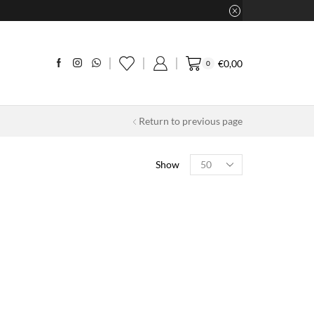
€
0,00
0
Return to previous page
Products
Show
per
page