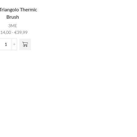
riangolo Thermic
Brush
it product
3ME
heeft
Prijsklasse:
€
14,00
-
€
39,99
meerdere
€14,00
iaties. Deze
tot
3ME
optie kan
€39,99
Triangolo
gekozen
Thermic
rden op de
Brush
oductpagina
aantal