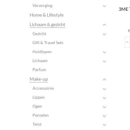
Verzorging
3ME T
Home & Lifestyle
D
Lichaam & gezicht
Gezicht
var
Gift & Travel Sets
Huidtypen
wo
Lichaam
pr
Parfum
Make-up
Accessoires
Lippen
Ogen
Penselen
Teint