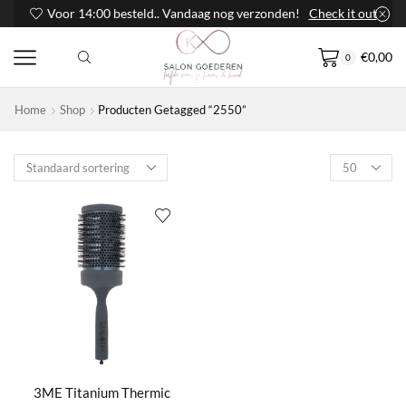
Voor 14:00 besteld.. Vandaag nog verzonden!
Check it out
€
0,00
0
Home
Shop
Producten Getagged “2550”
Products
per
page
3ME Titanium Thermic