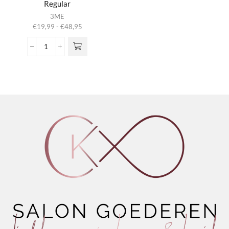
Regular
Dit product
3ME
heeft
Prijsklasse:
€
19,99
-
€
48,95
meerdere
€19,99
variaties.
tot
3ME
Deze optie
€48,95
Titanium
kan gekozen
Thermic
worden op de
Regular
productpagina
aantal