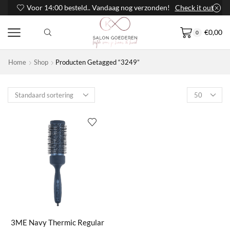
Voor 14:00 besteld.. Vandaag nog verzonden!
Check it out
€
0,00
0
Home
Shop
Producten Getagged “3249”
Products
per
page
3ME Navy Thermic Regular