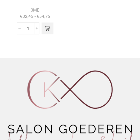
Dit product
3ME
heeft
Prijsklasse:
€
32,45
-
€
54,75
meerdere
€32,45
variaties.
tot
3ME
Deze optie
€54,75
Navy
kan gekozen
Thermic
worden op de
Regular
productpagina
aantal