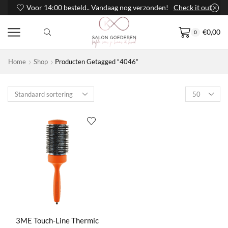
Voor 14:00 besteld.. Vandaag nog verzonden!
Check it out
€
0,00
0
Home
Shop
Producten Getagged “4046”
Products
per
page
3ME Touch-Line Thermic