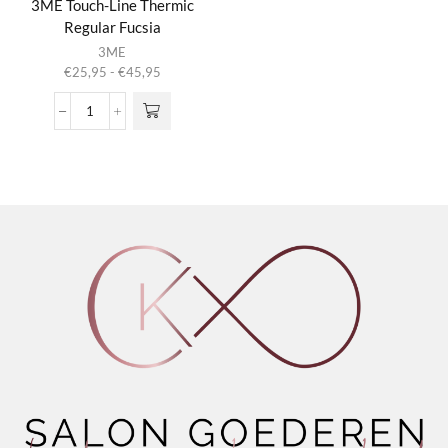
3ME Touch-Line Thermic
Regular Fucsia
Dit product
3ME
heeft
Prijsklasse:
€
25,95
-
€
45,95
meerdere
€25,95
variaties.
tot
3ME
Deze optie
€45,95
Touch-
kan gekozen
Line
worden op de
Thermic
productpagina
Regular
Fucsia
aantal