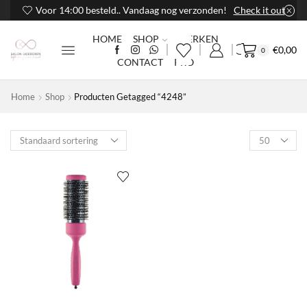
Voor 14:00 besteld.. Vandaag nog verzonden!
Check it out
HOME
SHOP
MERKEN
€
0,00
0
CONTACT
PRO
Home
Shop
Producten Getagged “4248”
Products
per
page