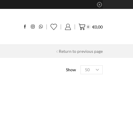
€
0,00
0
Return to previous page
Products
Show
per
page