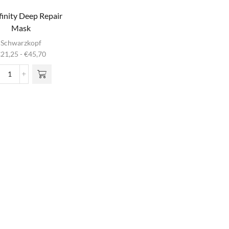
inity Deep Repair
Mask
it product
Schwarzkopf
heeft
Prijsklasse:
€
21,25
-
€
45,70
meerdere
€21,25
iaties. Deze
tot
Bondfinity
optie kan
€45,70
Deep
gekozen
Repair
rden op de
Mask
oductpagina
aantal