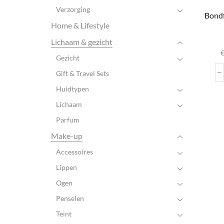
Verzorging
Bondf
Home & Lifestyle
D
Lichaam & gezicht
Gezicht
var
Gift & Travel Sets
Huidtypen
wo
Lichaam
pr
Parfum
Make-up
Accessoires
Lippen
Ogen
Penselen
Teint