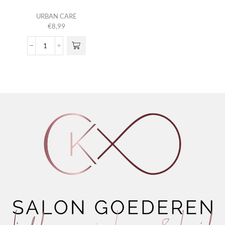
URBAN CARE
€
8,99
Brazilian
Keratin
6
Shampoo
aantal