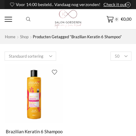
Voor 14:00 besteld.. Vandaag nog verzonden!
Check it out
€
0,00
0
Home
Shop
Producten Getagged “Brazilian Keratin 6 Shampoo”
Products
per
page
Brazilian Keratin 6 Shampoo