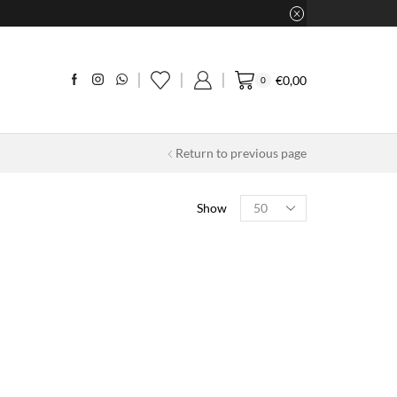
€
0,00
0
Return to previous page
Products
Show
per
page