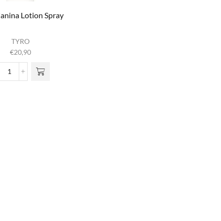
anina Lotion Spray
TYRO
€
20,90
Rosa
Canina
Lotion
Spray
aantal