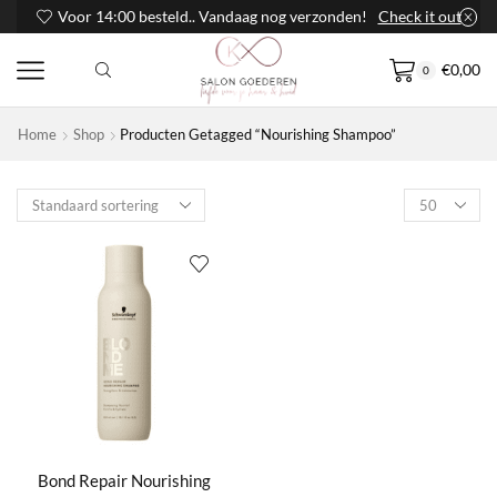
Voor 14:00 besteld.. Vandaag nog verzonden!
Check it out
€
0,00
0
Home
Shop
Producten Getagged “Nourishing Shampoo”
Products
per
page
Bond Repair Nourishing