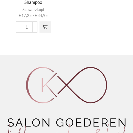
Shampoo
Dit product
Schwarzkopf
heeft
Prijsklasse:
€
17,25
-
€
34,95
meerdere
€17,25
variaties.
tot
Bond
Deze optie
€34,95
Repair
kan gekozen
Nourishing
worden op de
Shampoo
productpagina
aantal