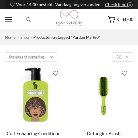
Voor 14:00 besteld.. Vandaag nog verzonden!
Check it out
€
0,00
0
Home
Shop
Producten Getagged “Pardon My Fro”
Products
per
page
Curl Enhancing Conditioner
Detangler Brush