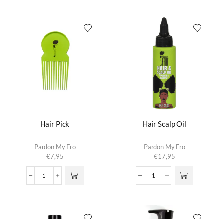
Styling
&
Comb/Brush
Scalp
aantal
Oil
aantal
Hair Pick
Hair Scalp Oil
Pardon My Fro
Pardon My Fro
€
7,95
€
17,95
Hair
Hair
Pick
Scalp
aantal
Oil
aantal