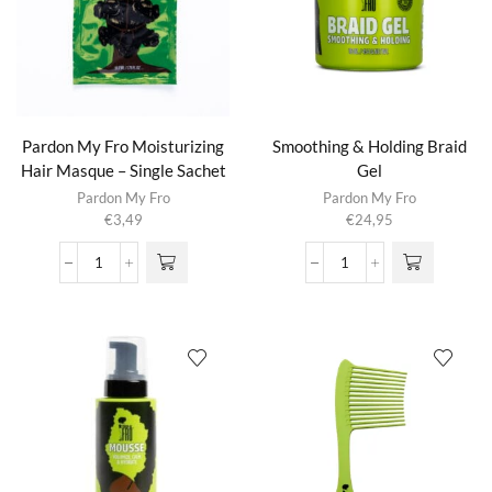
Pardon My Fro Moisturizing
Smoothing & Holding Braid
Hair Masque – Single Sachet
Gel
Pardon My Fro
Pardon My Fro
€
3,49
€
24,95
Pardon
Smoothing
My
&
Fro
Holding
Moisturizing
Braid
Hair
Gel
Masque
aantal
-
Single
Sachet
aantal