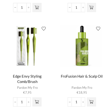
meerdere
€9,95
variaties.
tot
Detangler
Edge
Deze optie
€24,95
Leave
Boss
kan gekozen
In
Styling
worden op de
Conditioner
Gel
productpagina
aantal
aantal
Edge Envy Styling
FroFusion Hair & Scalp Oil
Comb/Brush
Pardon My Fro
Pardon My Fro
€
7,95
€
18,95
Edge
FroFusion
Envy
Hair