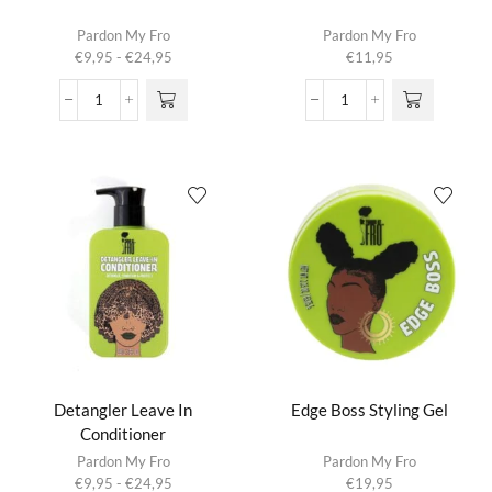
Dit product
Pardon My Fro
Pardon My Fro
heeft
Prijsklasse:
€
9,95
-
€
24,95
€
11,95
meerdere
€9,95
variaties.
tot
Curl
Detangler
Deze optie
€24,95
Enhancing
Brush
kan gekozen
Conditioner
aantal
worden op de
aantal
productpagina
Detangler Leave In
Edge Boss Styling Gel
Conditioner
Dit product
Pardon My Fro
Pardon My Fro
heeft
Prijsklasse:
€
9,95
-
€
24,95
€
19,95