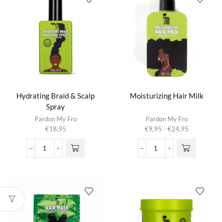
Hydrating Braid & Scalp
Moisturizing Hair Milk
Spray
Dit product
Pardon My Fro
Pardon My Fro
heeft
Prijsklasse:
€
18,95
€
9,95
-
€
24,95
meerdere
€9,95
variaties.
tot
Hydrating
Moisturizing
Deze optie
€24,95
Braid
Hair
kan gekozen
&
Milk
worden op de
Scalp
aantal
productpagina
Spray
aantal