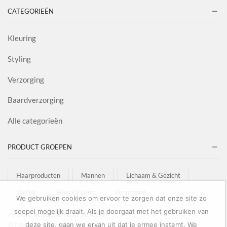
CATEGORIEËN
Kleuring
Styling
Verzorging
Baardverzorging
Alle categorieën
PRODUCT GROEPEN
Haarproducten
Mannen
Lichaam & Gezicht
Styling
Haarkleuring
Verzorging
We gebruiken cookies om ervoor te zorgen dat onze site zo
soepel mogelijk draait. Als je doorgaat met het gebruiken van
Al onze goederen zijn inclusief
BTW afgebeeld in onze shop!
deze site, gaan we ervan uit dat je ermee instemt. We