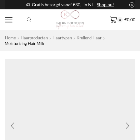
Gratis bezorgd vanaf €30,- in NL
Shop nu!
€
0,00
0
Home
Haarproducten
Haartypen
Krullend Haar
Moisturizing Hair Milk