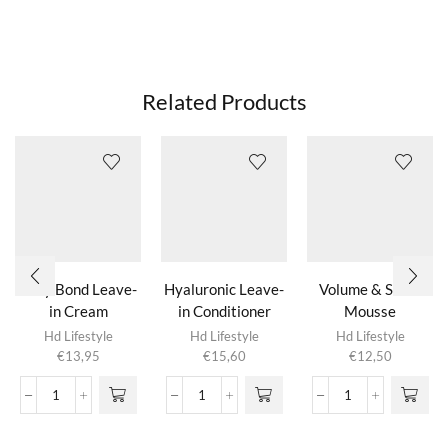
Related Products
Silky Bond Leave-
Hyaluronic Leave-
Volume & Shine
in Cream
in Conditioner
Mousse
Hd Lifestyle
Hd Lifestyle
Hd Lifestyle
€
13,95
€
15,60
€
12,50
Silky
Hyaluronic
Volume
Bond
Leave-
&
Leave-
in
Shine