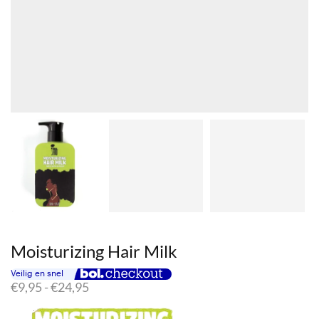
Moisturizing Hair Milk
Prijsklasse:
€
9,95
-
€
24,95
€9,95
tot