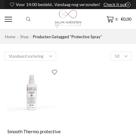
Voor 14:00 besteld.. Vandaag nog verzonden!
Check it out
€
0,00
0
Home
Shop
Producten Getagged “protective Spray”
Products
per
page
Smooth Thermo protective