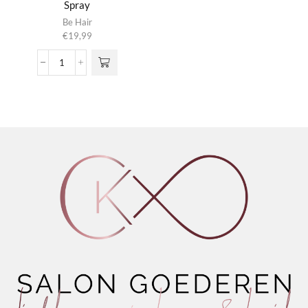
Spray
Be Hair
€
19,99
Smooth
Thermo
protective
Spray
aantal