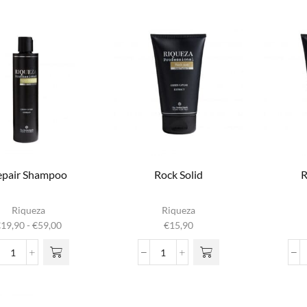
aantal
Yellow
Mask
aantal
epair Shampoo
Rock Solid
R
it product
Riqueza
Riqueza
heeft
Prijsklasse:
€
19,90
-
€
59,00
€
15,90
meerdere
€19,90
iaties. Deze
tot
Repair
Rock
optie kan
€59,00
Shampoo
Solid
gekozen
aantal
aantal
rden op de
oductpagina