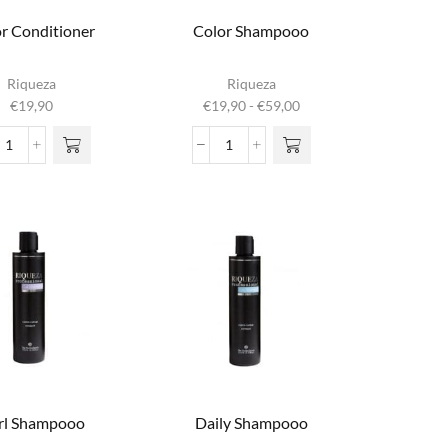
r Conditioner
Color Shampooo
Dit product
Riqueza
Riqueza
heeft
Prijsklasse:
€
19,90
€
19,90
-
€
59,00
meerdere
€19,90
variaties. Deze
tot
Color
Color
optie kan
€59,00
Conditioner
Shampooo
gekozen
aantal
aantal
worden op de
productpagina
rl Shampooo
Daily Shampooo