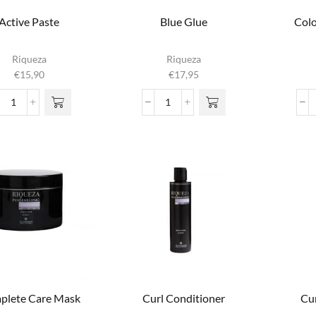
Active Paste
Blue Glue
Colo
Riqueza
Riqueza
€
15,90
€
17,95
Active
Blue
Paste
Glue
aantal
aantal
plete Care Mask
Curl Conditioner
Cu