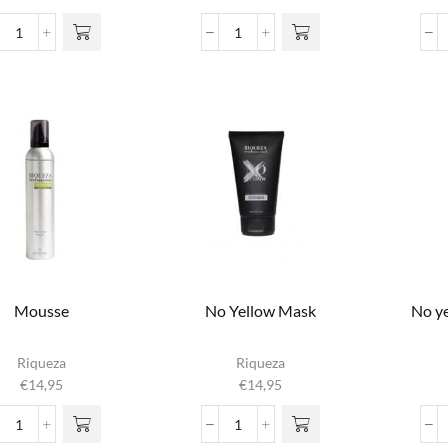
€14,90
variaties. Deze
tot
Grooming
Hair,
optie kan
€49,00
Mist
Body
gekozen
aantal
&
worden op de
Soul
productpagina
Shampoo
aantal
Mousse
No Yellow Mask
No y
Riqueza
Riqueza
€
14,95
€
14,95
Mousse
No