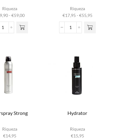
t product
Dit product
Riqueza
Riqueza
heeft
heeft
Prijsklasse:
Prijsklasse:
9,90
-
€
59,00
€
17,95
-
€
55,95
eerdere
meerdere
€19,90
€17,95
aties. Deze
variaties. Deze
tot
tot
Curl
Daily
ptie kan
optie kan
€59,00
€55,95
Shampooo
Shampooo
ekozen
gekozen
aantal
aantal
den op de
worden op de
uctpagina
productpagina
rspray Strong
Hydrator
Riqueza
Riqueza
€
14,95
€
15,95