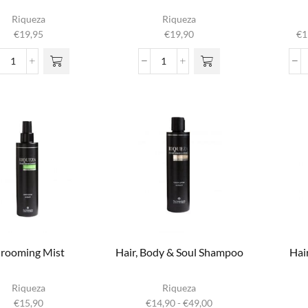
Di
Riqueza
Riqueza
€
19,95
€
19,90
€
1
m
vari
Complete
Curl
o
Care
Conditioner
g
Mask
aantal
wor
aantal
prod
rooming Mist
Hair, Body & Soul Shampoo
Hai
Dit product
Riqueza
Riqueza
heeft
Prijsklasse:
€
15,90
€
14,90
-
€
49,00
meerdere