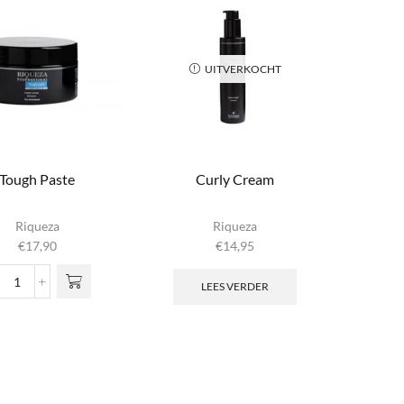
UITVERKOCHT
Tough Paste
Curly Cream
Riqueza
Riqueza
€
17,90
€
14,95
LEES VERDER
Tough
Paste
aantal