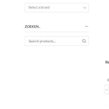
Select a brand
ZOEKEN..
Search for:
SEARCH
R
D
var
wo
pr