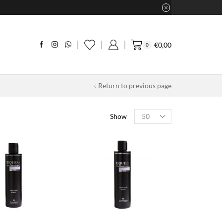
€
0,00
0
Return to previous page
Products
Show
per
page