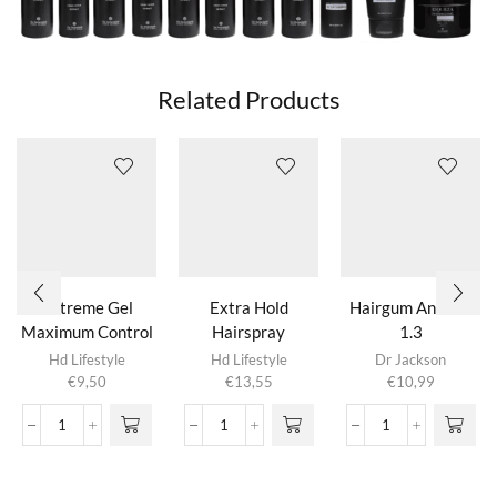
Related Products
Extreme Gel
Extra Hold
Hairgum Antidot
Maximum Control
Hairspray
1.3
Hd Lifestyle
Hd Lifestyle
Dr Jackson
€
9,50
€
13,55
€
10,99
Extreme
Extra
Hairgum
Gel
Hold
Antidot
Maximum
Hairspray
1.3
Control
aantal
aantal