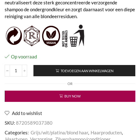
neutraliseert deze sterk geconcentreerde verzorgende
shampoo de ondergrondkleur en zorgt daarnaast voor een diepe
reiniging van alle blondeerresiduen.
Op voorraad
TOEVOEGEN AAN WINKELWAGEN
No
yellow
OR
Shampoo
aantal
BUY NOW
Add to wishlist
SKU:
8720589037380
Categories:
Grijs/wit/platina/blond haar
,
Haarproducten
,
Haartypen
,
Verzorging
,
Zilvershampoo/conditioner