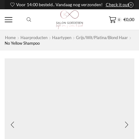
Voor 14:00 besteld.. Vandaag nog verzonden!
Check it out
€
0,00
0
Home
Haarproducten
Haartypen
Grijs/wit/platina/blond Haar
No Yellow Shampoo