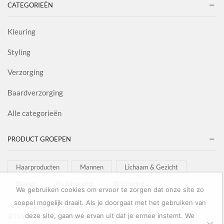
CATEGORIEËN
Kleuring
Styling
Verzorging
Baardverzorging
Alle categorieën
PRODUCT GROEPEN
Haarproducten
Mannen
Lichaam & Gezicht
Styling
Haarkleuring
Verzorging
We gebruiken cookies om ervoor te zorgen dat onze site zo
soepel mogelijk draait. Als je doorgaat met het gebruiken van
Al onze goederen zijn inclusief
BTW afgebeeld in onze shop!
deze site, gaan we ervan uit dat je ermee instemt. We