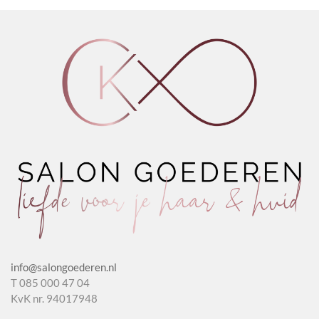
aantal
info@salongoederen.nl
T 085 000 47 04
KvK nr. 94017948