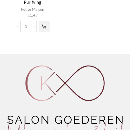
Purifying
Petite Maison
€
1,49
Shimmer
Peel
Off
Mask
Purifying
aantal