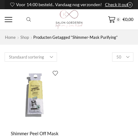
Voor 14:00 besteld.. Vandaag nog verzonden!
Check it out
€
0,00
0
Home
Shop
Producten Getagged “Shimmer-Mask Purifying”
Products
per
page
Shimmer Peel Off Mask