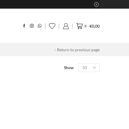
€
0,00
0
Return to previous page
Products
Show
per
page