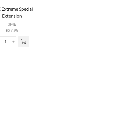
Extreme Special
Extension
3ME
€
37,95
3ME
Extreme
Special
Extension
aantal