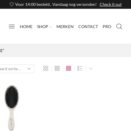
Voor 14:00 besteld.. Vandaag nog verzonden!
Check it out
HOME
SHOP
MERKEN
CONTACT
PRO
E”