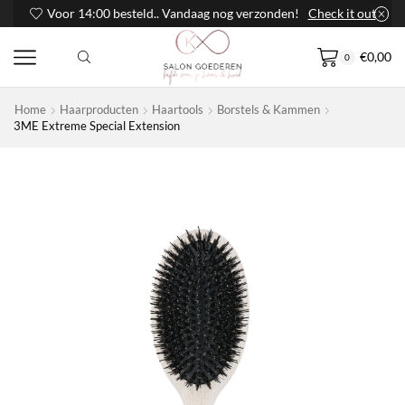
Voor 14:00 besteld.. Vandaag nog verzonden!
Check it out
€
0,00
0
Home
Haarproducten
Haartools
Borstels & Kammen
3ME Extreme Special Extension