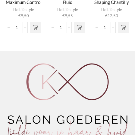
Maximum Control
Fluid
Shaping Chantilly
Hd Lifestyle
Hd Lifestyle
Hd Lifestyle
€
9,50
€
9,55
€
12,50
Extreme
Wave
Conditioning
Gel
Defining
Shaping
Maximum
Fluid
Chantilly
Control
aantal
aantal
aantal