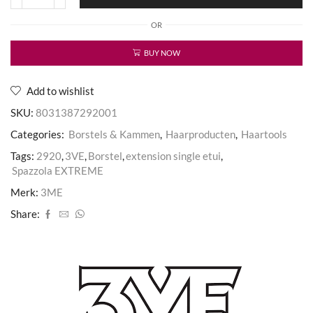
3ME
Extreme
OR
Special
Extension
aantal
BUY NOW
Add to wishlist
SKU:
8031387292001
Categories:
Borstels & Kammen
,
Haarproducten
,
Haartools
Tags:
2920
,
3VE
,
Borstel
,
extension single etui
,
Spazzola EXTREME
Merk:
3ME
Share: