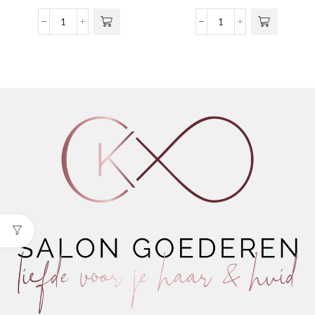
meerdere
meerdere
€24,95
€25,95
variaties.
variaties.
tot
tot
3ME
3ME
Deze optie
Deze optie
€46,95
€45,45
Touch-
Touch-
kan gekozen
kan gekozen
Line
Line
worden op de
worden op de
Thermic
Thermic
productpagina
productpagina
Regular
Regular
Green
Orange
aantal
aantal