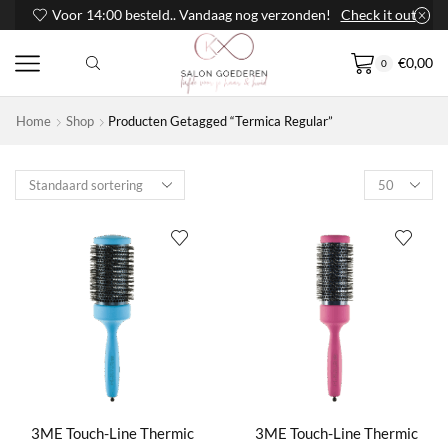
Voor 14:00 besteld.. Vandaag nog verzonden!
Check it out
€
0,00
0
Home
Shop
Producten Getagged “Termica Regular”
Products
per
page
3ME Touch-Line Thermic
3ME Touch-Line Thermic