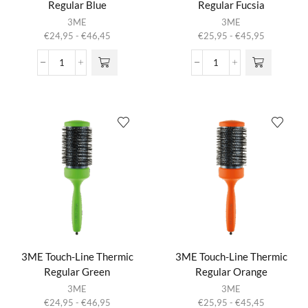
Regular Blue
Regular Fucsia
Dit product
Dit product
3ME
3ME
heeft
heeft
Prijsklasse:
Prijsklasse:
€
24,95
-
€
46,45
€
25,95
-
€
45,95
meerdere
meerdere
€24,95
€25,95
variaties.
variaties.
tot
tot
3ME
3ME
Deze optie
Deze optie
€46,45
€45,95
Touch-
Touch-
kan gekozen
kan gekozen
Line
Line
worden op de
worden op de
Thermic
Thermic
productpagina
productpagina
Regular
Regular
Blue
Fucsia
aantal
aantal
3ME Touch-Line Thermic
3ME Touch-Line Thermic
Regular Green
Regular Orange
Dit product
Dit product
3ME
3ME
heeft
heeft
Prijsklasse:
Prijsklasse:
€
24,95
-
€
46,95
€
25,95
-
€
45,45