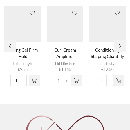
Strong Gel Firm
Curl Cream
Conditioning
Hold
Amplifier
Shaping Chantilly
Hd Lifestyle
Hd Lifestyle
Hd Lifestyle
€
9,55
€
13,55
€
12,50
Strong
Curl
Conditioning
Gel
Cream
Shaping
Firm
Amplifier
Chantilly
Hold
aantal
aantal
aantal