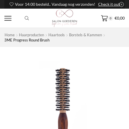
Voor 14:00 besteld.. Vandaag nog verzonden!
Check it out
€
0,00
0
Home
Haarproducten
Haartools
Borstels & Kammen
3ME Progress Round Brush