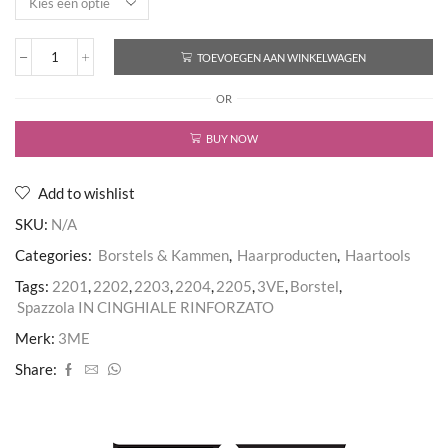
TOEVOEGEN AAN WINKELWAGEN
3ME
Progress
OR
Round
Brush
aantal
BUY NOW
Add to wishlist
SKU:
N/A
Categories:
Borstels & Kammen
,
Haarproducten
,
Haartools
Tags:
2201
,
2202
,
2203
,
2204
,
2205
,
3VE
,
Borstel
,
Spazzola IN CINGHIALE RINFORZATO
Merk:
3ME
Share: