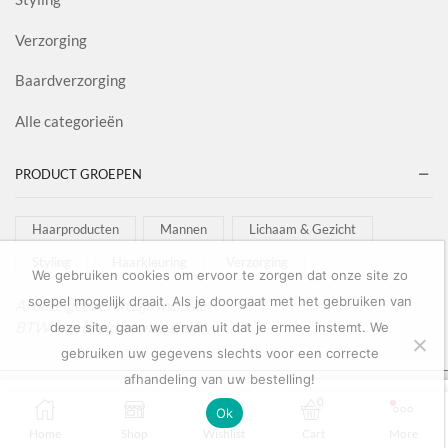
Verzorging
Baardverzorging
Alle categorieën
PRODUCT GROEPEN
Haarproducten
Mannen
Lichaam & Gezicht
Styling
Haarkleuring
Verzorging
We gebruiken cookies om ervoor te zorgen dat onze site zo
soepel mogelijk draait. Als je doorgaat met het gebruiken van
Al onze goederen zijn inclusief
BTW afgebeeld in onze shop!
deze site, gaan we ervan uit dat je ermee instemt. We
gebruiken uw gegevens slechts voor een correcte
afhandeling van uw bestelling!
Copyright © 2022
Salon Goederen
0
0
Ok
OPTIES SELECTEREN
Home
Shop
Wishlist
Cart
More