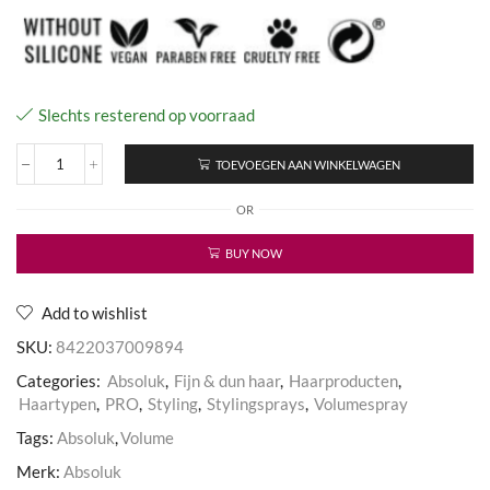
Slechts resterend op voorraad
TOEVOEGEN AAN WINKELWAGEN
Extreme
Volume
OR
Spray
aantal
BUY NOW
Add to wishlist
SKU:
8422037009894
Categories:
Absoluk
,
Fijn & dun haar
,
Haarproducten
,
Haartypen
,
PRO
,
Styling
,
Stylingsprays
,
Volumespray
Tags:
Absoluk
,
Volume
Merk:
Absoluk