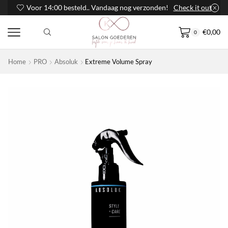
Voor 14:00 besteld.. Vandaag nog verzonden!
Check it out
€
0,00
0
Home
PRO
Absoluk
Extreme Volume Spray