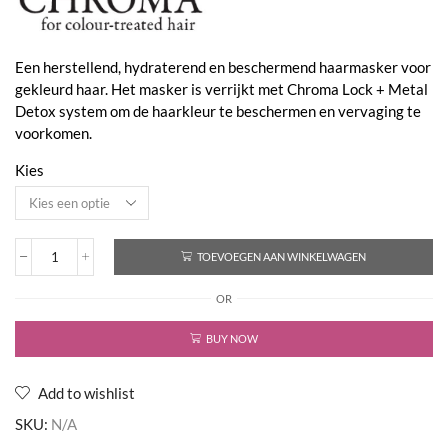
€18,50
Een herstellend, hydraterend en beschermend haarmasker voor
gekleurd haar. Het masker is verrijkt met Chroma Lock + Metal
Detox system om de haarkleur te beschermen en vervaging te
voorkomen.
Kies
TOEVOEGEN AAN WINKELWAGEN
Amethyste
Chroma
OR
Color
Filler
Mask
BUY NOW
aantal
Add to wishlist
SKU:
N/A