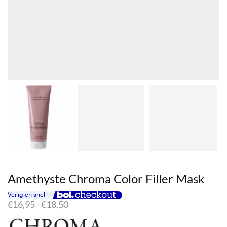
Amethyste Chroma Color Filler Mask
Prijsklasse:
€
16,95
-
€
18,50
€16,95
tot