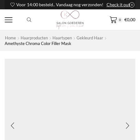
Voor 14:00 besteld.. Vandaag nog verzonden!
Check it out
€
0,00
0
Home
Haarproducten
Haartypen
Gekleurd Haar
Amethyste Chroma Color Filler Mask