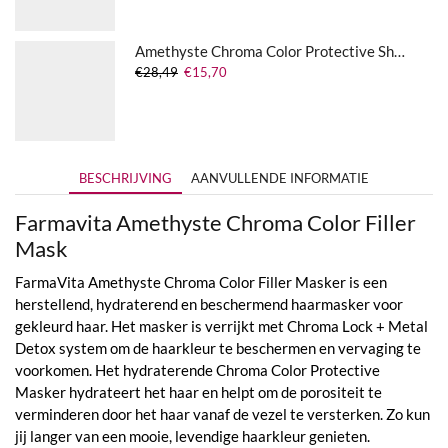
Amethyste Chroma Color Protective Shampoo
Oorspronkelijke
Huidige
€
28,49
€
15,70
prijs
prijs
was:
is:
€28,49.
€15,70.
BESCHRIJVING
AANVULLENDE INFORMATIE
Farmavita Amethyste Chroma Color Filler
Mask
FarmaVita Amethyste Chroma Color Filler Masker is een
herstellend, hydraterend en beschermend haarmasker voor
gekleurd haar. Het masker is verrijkt met Chroma Lock + Metal
Detox system om de haarkleur te beschermen en vervaging te
voorkomen. Het hydraterende Chroma Color Protective
Masker hydrateert het haar en helpt om de porositeit te
verminderen door het haar vanaf de vezel te versterken. Zo kun
jij langer van een mooie, levendige haarkleur genieten.