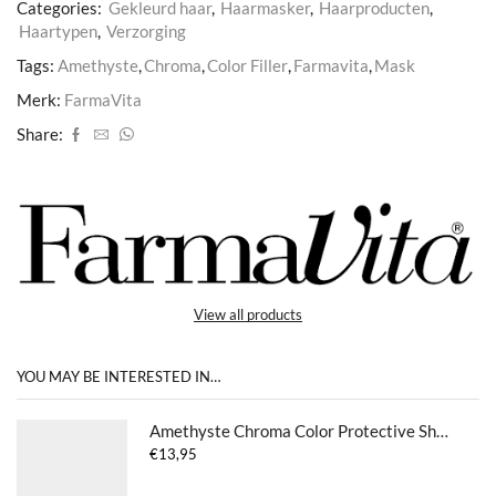
Categories:
Gekleurd haar
,
Haarmasker
,
Haarproducten
,
Haartypen
,
Verzorging
Tags:
Amethyste
,
Chroma
,
Color Filler
,
Farmavita
,
Mask
Merk:
FarmaVita
Share:
View all products
YOU MAY BE INTERESTED IN…
Amethyste Chroma Color Protective Shampoo
€
13,95