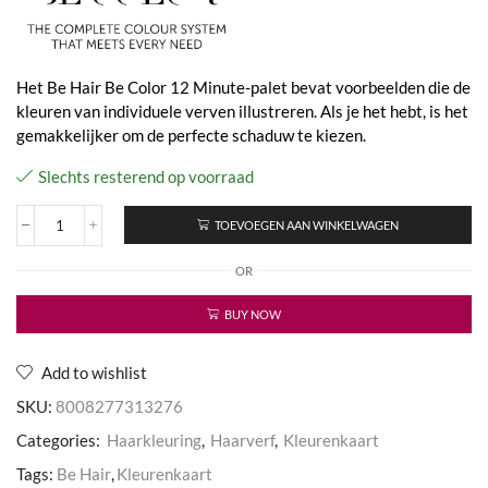
Het Be Hair Be Color 12 Minute-palet bevat voorbeelden die de
kleuren van individuele verven illustreren. Als je het hebt, is het
gemakkelijker om de perfecte schaduw te kiezen.
Slechts resterend op voorraad
TOEVOEGEN AAN WINKELWAGEN
Colour
12
OR
Minuten
Palet
aantal
BUY NOW
Add to wishlist
SKU:
8008277313276
Categories:
Haarkleuring
,
Haarverf
,
Kleurenkaart
Tags:
Be Hair
,
Kleurenkaart