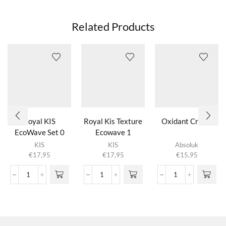
Related Products
Royal KIS
Royal Kis Texture
Oxidant Cream
EcoWave Set 0
Ecowave 1
Dit product
KIS
KIS
Absoluk
heeft
€
17,95
€
17,95
€
15,95
meerdere
variaties.
Royal
Royal
Oxidant
Deze optie
KIS
Kis
Cream
kan gekozen
EcoWave
Texture
aantal
worden op de
Set
Ecowave
productpagina
0
1