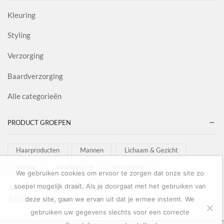
Kleuring
Styling
Verzorging
Baardverzorging
Alle categorieën
PRODUCT GROEPEN
Haarproducten
Mannen
Lichaam & Gezicht
Styling
Haarkleuring
Verzorging
We gebruiken cookies om ervoor te zorgen dat onze site zo
soepel mogelijk draait. Als je doorgaat met het gebruiken van
Al onze goederen zijn inclusief
BTW afgebeeld in onze shop!
deze site, gaan we ervan uit dat je ermee instemt. We
gebruiken uw gegevens slechts voor een correcte