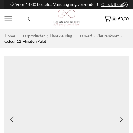
Voor 14:00 besteld.. Vandaag nog verzonden!
Check it out
€
0,00
0
Home
Haarproducten
Haarkleuring
Haarverf
Kleurenkaart
Colour 12 Minuten Palet