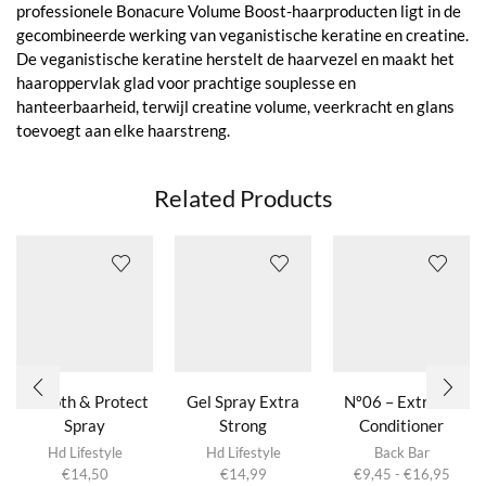
professionele Bonacure Volume Boost-haarproducten ligt in de
gecombineerde werking van veganistische keratine en creatine.
De veganistische keratine herstelt de haarvezel en maakt het
haaroppervlak glad voor prachtige souplesse en
hanteerbaarheid, terwijl creatine volume, veerkracht en glans
toevoegt aan elke haarstreng.
Related Products
Smooth & Protect
Gel Spray Extra
Nº06 – Extreme
Spray
Strong
Conditioner
Dit product
Avocado & Wheat
Hd Lifestyle
Hd Lifestyle
Back Bar
heeft
Prijsk
€
14,50
€
14,99
€
9,45
-
€
16,95
meerdere