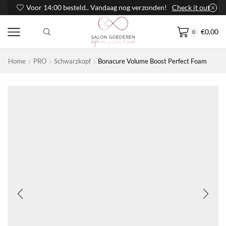
Voor 14:00 besteld.. Vandaag nog verzonden!
Check it out
€
0,00
0
Home
PRO
Schwarzkopf
Bonacure Volume Boost Perfect Foam