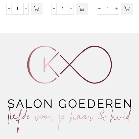
€9,4
variaties.
tot
Smooth
Gel
Nº06
Deze optie
€16,
&
Spray
-
kan gekozen
Protect
Extra
Extreme
worden op de
Spray
Strong
Conditioner
productpagina
aantal
aantal
Avocado
&
Wheat
aantal