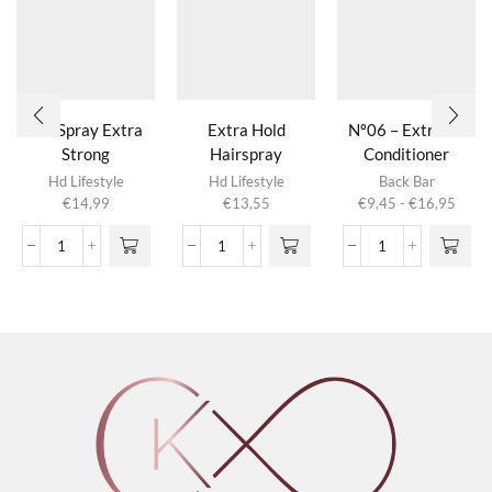
Gel Spray Extra
Extra Hold
Nº06 – Extreme
Strong
Hairspray
Conditioner
Dit product
Avocado & Wheat
Hd Lifestyle
Hd Lifestyle
Back Bar
heeft
Prijsk
€
14,99
€
13,55
€
9,45
-
€
16,95
meerdere
€9,4
variaties.
tot
Gel
Extra
Nº06
Deze optie
€16,
Spray
Hold
-
kan gekozen
Extra
Hairspray
Extreme
worden op de
Strong
aantal
Conditioner
productpagina
aantal
Avocado
&
Wheat
aantal