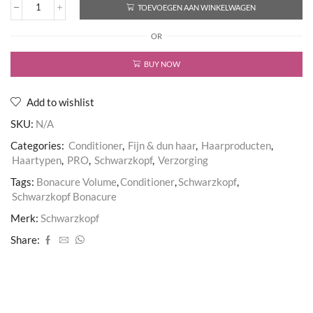
TOEVOEGEN AAN WINKELWAGEN
BC
Bonacure
OR
Volume
Boost
Jelly
BUY NOW
Conditioner
aantal
Add to wishlist
SKU:
N/A
Categories:
Conditioner
,
Fijn & dun haar
,
Haarproducten
,
Haartypen
,
PRO
,
Schwarzkopf
,
Verzorging
Tags:
Bonacure Volume
,
Conditioner
,
Schwarzkopf
,
Schwarzkopf Bonacure
Merk:
Schwarzkopf
Share: