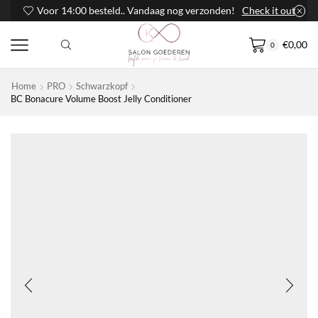
Voor 14:00 besteld.. Vandaag nog verzonden!
Check it out
€
0,00
0
Home
PRO
Schwarzkopf
BC Bonacure Volume Boost Jelly Conditioner