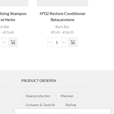
lizing Shampoo
Nº02 Restore Conditioner
Extre
al Herbs
Betacarotene
oduct
Dit product
ck Bar
Back Bar
ft
heeft
Prijsklasse:
Prijsklasse:
9
-
€
15,60
€
9,45
-
€
16,95
dere
meerdere
€6,99
€9,45
s. Deze
variaties. Deze
tot
tot
º04
Nº02
 kan
optie kan
€15,60
€16,95
vitalizing
Restore
zen
gekozen
hampoo
Conditioner
 op de
worden op de
atural
Betacarotene
pagina
productpagina
erbs
aantal
ntal
PRODUCT GROEPEN
Haarproducten
Mannen
Lichaam & Gezicht
Styling
Haarkleuring
Verzorging