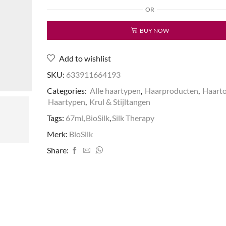
Tourmaline
OR
Stijltang
Zwart
BUY NOW
aantal
Add to wishlist
SKU:
633911664193
Categories:
Alle haartypen
,
Haarproducten
,
Haarto
Haartypen
,
Krul & Stijltangen
Tags:
67ml
,
BioSilk
,
Silk Therapy
Merk:
BioSilk
Share: