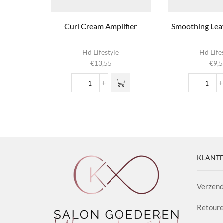
Curl Cream Amplifier
Smoothing Lea
Hd Lifestyle
Hd Life
€
13,55
€
9,5
Curl
Smoo
Cream
Leave
Amplifier
in
aantal
Crea
aanta
KLANTE
Verzend
Retoure