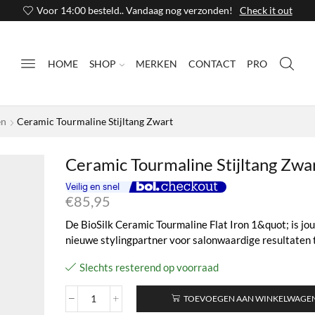
Voor 14:00 besteld.. Vandaag nog verzonden!
Check it out
HOME
SHOP
MERKEN
CONTACT
PRO
en
Ceramic Tourmaline Stijltang Zwart
Ceramic Tourmaline Stijltang Zwa
€
85,95
De BioSilk Ceramic Tourmaline Flat Iron 1&quot; is jo
nieuwe stylingpartner voor salonwaardige resultaten t
Slechts resterend op voorraad
TOEVOEGEN AAN WINKELWAGE
Ceramic