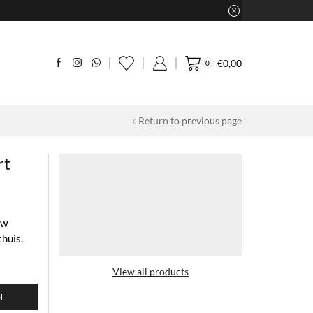
€
0,00
0
Return to previous page
rt
uw
huis.
View all products
N