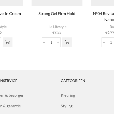
ve-in Cream
Strong Gel Firm Hold
Nº04 Revita
Natur
Dit pr
style
Hd Lifestyle
Ba
hee
5
€
9,55
€
6,9
meer
variatie
thing
Strong
N
optie
-
Gel
Re
geko
Firm
S
worden
m
Hold
N
product
l
aantal
H
aa
NSERVICE
CATEGORIEËN
en & bezorgen
Kleuring
n & garantie
Styling