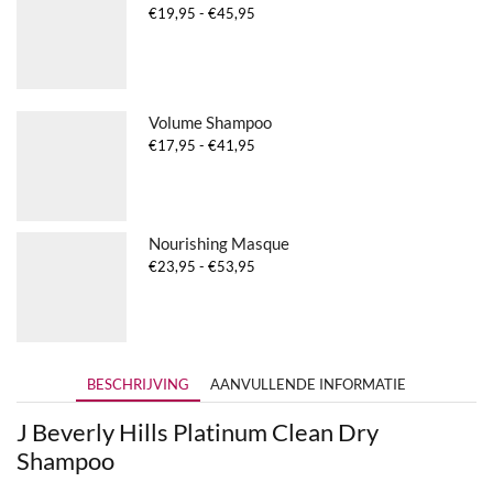
Prijsklasse:
€
19,95
-
€
45,95
€19,95
tot
€45,95
Volume Shampoo
Prijsklasse:
€
17,95
-
€
41,95
€17,95
tot
€41,95
Nourishing Masque
Prijsklasse:
€
23,95
-
€
53,95
€23,95
tot
€53,95
BESCHRIJVING
AANVULLENDE INFORMATIE
J Beverly Hills Platinum Clean Dry
Shampoo