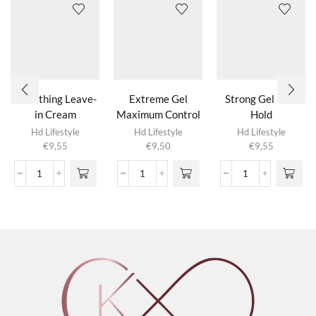
Smoothing Leave-
Extreme Gel
Strong Gel Firm
in Cream
Maximum Control
Hold
Hd Lifestyle
Hd Lifestyle
Hd Lifestyle
€
9,55
€
9,50
€
9,55
Smoothing
Extreme
Strong
Leave-
Gel
Gel
in
Maximum
Firm
Cream
Control
Hold
aantal
aantal
aantal