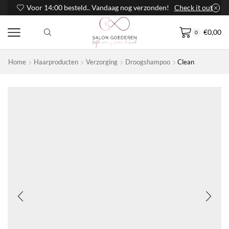
Voor 14:00 besteld.. Vandaag nog verzonden!
Check it out
€
0,00
0
Home
Haarproducten
Verzorging
Droogshampoo
Clean