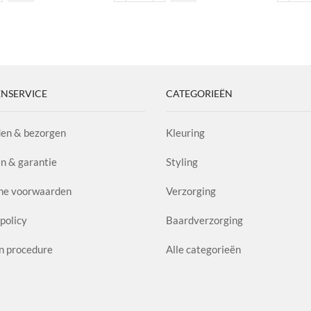
€15,60
Revitalizing
C
gekozen
imum
Shampoo
Am
worden op de
rol
Natural
aa
productpagina
l
Herbs
aantal
NSERVICE
CATEGORIEËN
en & bezorgen
Kleuring
n & garantie
Styling
ne voorwaarden
Verzorging
policy
Baardverzorging
n procedure
Alle categorieën