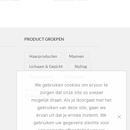
€17,99
ream
Color
gekozen
plifier
Mask
worden op de
ntal
Cream
productpagina
Plus
aantal
PRODUCT GROEPEN
Haarproducten
Mannen
Lichaam & Gezicht
Styling
Haarkleuring
Verzorging
We gebruiken cookies om ervoor te
Al onze goederen zijn inclusief
zorgen dat onze site zo soepel
BTW afgebeeld in onze shop!
mogelijk draait. Als je doorgaat met het
gebruiken van deze site, gaan we
ervan uit dat je ermee instemt. We
gebruiken uw gegevens slechts voor