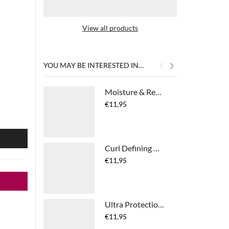
View all products
YOU MAY BE INTERESTED IN…
Moisture & Repair Conditioner
€
11,95
N
Curl Defining Cream
€
11,95
Ultra Protection Leave-In Mist
€
11,95