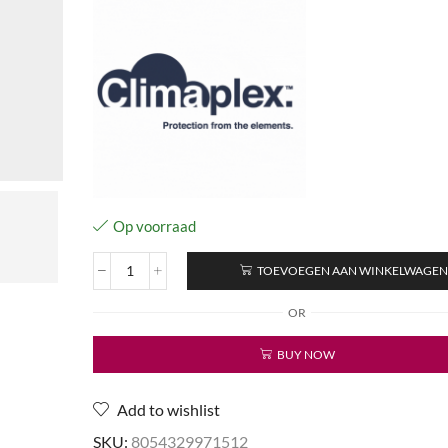
Op voorraad
TOEVOEGEN AAN WINKELWAGE
Strength
&
OR
Volume Conditioner
aantal
BUY NOW
Add to wishlist
SKU:
8054329971512