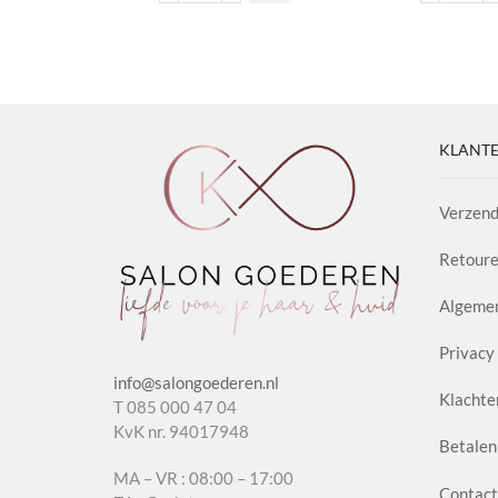
Leave-
Gel
in
Max
Cream
Cont
aantal
aanta
KLANTE
Verzend
Retoure
Algeme
Privacy 
info@salongoederen.nl
Klachte
T 085 000 47 04
KvK nr. 94017948
Betalen
MA – VR : 08:00 – 17:00
Contact