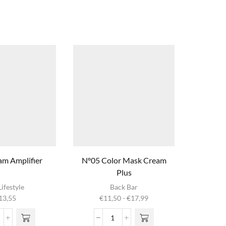
am Amplifier
Nº05 Color Mask Cream
Stron
Plus
Dit product
ifestyle
Back Bar
heeft
Prijsklasse:
13,55
€
11,50
-
€
17,99
meerdere
€11,50
variaties. Deze
tot
url
Nº05
optie kan