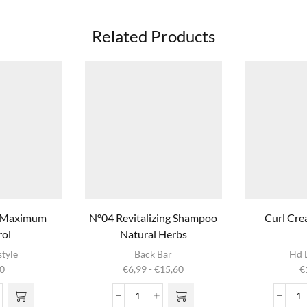
Related Products
l Maximum
Nº04 Revitalizing Shampoo
Curl Cre
rol
Natural Herbs
Dit product
style
Back Bar
Hd L
heeft
Prijsklasse:
0
€
6,99
-
€
15,60
€
meerdere
€6,99
variaties. Deze
tot
eme
Nº04
C
optie kan