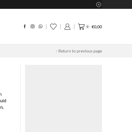
€
0,00
0
Return to previous page
n
huid
n,