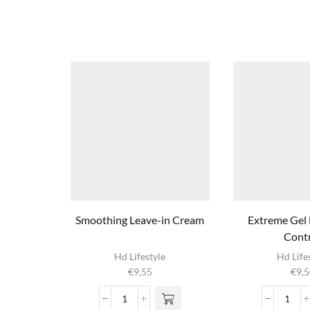
Smoothing Leave-in Cream
Extreme Ge
Cont
Hd Lifestyle
Hd Life
€
9,55
€
9,5
Smoothing
Extr