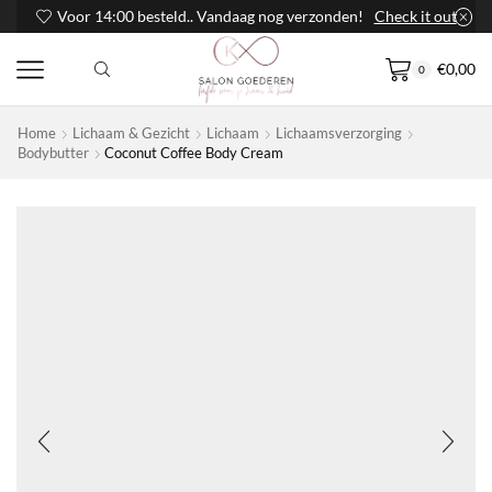
Voor 14:00 besteld.. Vandaag nog verzonden!
Check it out
€
0,00
0
Home
Lichaam & Gezicht
Lichaam
Lichaamsverzorging
Bodybutter
Coconut Coffee Body Cream