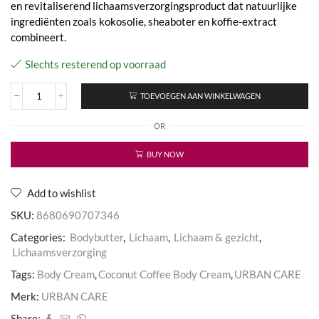
en revitaliserend lichaamsverzorgingsproduct dat natuurlijke
ingrediënten zoals kokosolie, sheaboter en koffie-extract
combineert.
Slechts resterend op voorraad
TOEVOEGEN AAN WINKELWAGEN
Coconut
Coffee
OR
Body
Cream
aantal
BUY NOW
Add to wishlist
SKU:
8680690707346
Categories:
Bodybutter
,
Lichaam
,
Lichaam & gezicht
,
Lichaamsverzorging
Tags:
Body Cream
,
Coconut Coffee Body Cream
,
URBAN CARE
Merk:
URBAN CARE
Share: