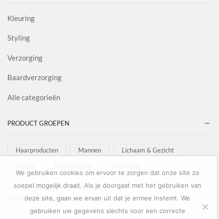
Kleuring
Styling
Verzorging
Baardverzorging
Alle categorieën
PRODUCT GROEPEN
Haarproducten
Mannen
Lichaam & Gezicht
Styling
Haarkleuring
Verzorging
We gebruiken cookies om ervoor te zorgen dat onze site zo
soepel mogelijk draait. Als je doorgaat met het gebruiken van
Al onze goederen zijn inclusief
BTW afgebeeld in onze shop!
deze site, gaan we ervan uit dat je ermee instemt. We
gebruiken uw gegevens slechts voor een correcte