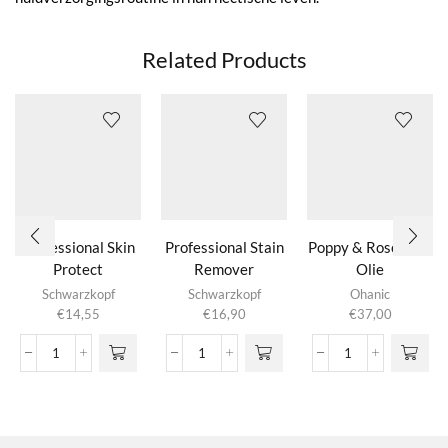
Related Products
Professional Skin
Professional Stain
Poppy & Rosemary
Protect
Remover
Olie
Schwarzkopf
Schwarzkopf
Ohanic
€
14,55
€
16,90
€
37,00
Professional
Professional
Poppy
Skin
Stain
&
Protect
Remover
Rosemary
aantal
aantal
Olie
aantal