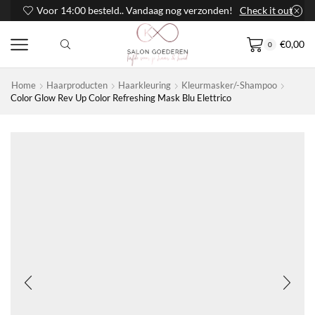
Voor 14:00 besteld.. Vandaag nog verzonden!
Check it out
€
0,00
0
Home
Haarproducten
Haarkleuring
Kleurmasker/-Shampoo
Color Glow Rev Up Color Refreshing Mask Blu Elettrico