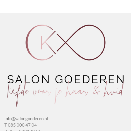
Protect
aantal
Antidot
Spray
1.1
aantal
aantal
info@salongoederen.nl
T 085 000 47 04