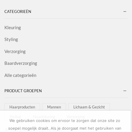
CATEGORIEËN
Kleuring
Styling
Verzorging
Baardverzorging
Alle categorieën
PRODUCT GROEPEN
Haarproducten
Mannen
Lichaam & Gezicht
Styling
Haarkleuring
Verzorging
We gebruiken cookies om ervoor te zorgen dat onze site zo
soepel mogelijk draait. Als je doorgaat met het gebruiken van
Al onze goederen zijn inclusief