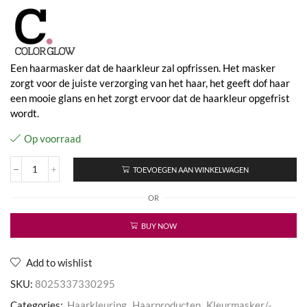
Een haarmasker dat de haarkleur zal opfrissen. Het masker
zorgt voor de juiste verzorging van het haar, het geeft dof haar
een mooie glans en het zorgt ervoor dat de haarkleur opgefrist
wordt.
Op voorraad
TOEVOEGEN AAN WINKELWAGEN
Color
Glow
OR
Rev
Up
Color
BUY NOW
Refreshing
Mask
Nocciola
Add to wishlist
Hazelnoot
SKU:
8025337330295
aantal
Categories:
Haarkleuring
,
Haarproducten
,
Kleurmasker/-