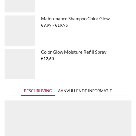
Maintenance Shampoo Color Glow
Prijsklasse:
€
9,99
-
€
19,95
€9,99
tot
€19,95
Color Glow Moisture Refill Spray
€
12,60
BESCHRIJVING
AANVULLENDE INFORMATIE