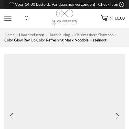
Voor 14:00 besteld.. Vandaag nog verzonden!
Check it out
€
0,00
0
Home
Haarproducten
Haarkleuring
Kleurmasker/-Shampoo
Color Glow Rev Up Color Refreshing Mask Nocciola Hazelnoot