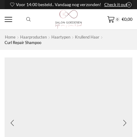
Voor 14:00 besteld.. Vandaag nog verzonden!
Check it out
€
0,00
0
Home
Haarproducten
Haartypen
Krullend Haar
Curl Repair Shampoo