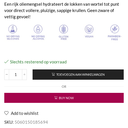
Een rijk oliemengsel hydrateert de lokken van wortel tot punt
voor direct vollere, pluizige, sappige krullen. Geen zware of
vettig gevoel!
Slechts resterend op voorraad
TOEVOEGEN AAN WINKELWAGEN
Curl
Wow
OR
Flo
Entry
Rich
BUY NOW
Natural
Supplement
aantal
Add to wishlist
SKU:
5060150185694