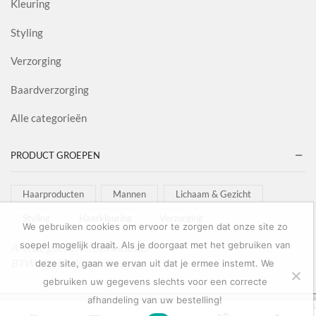
Kleuring
Styling
Verzorging
Baardverzorging
Alle categorieën
PRODUCT GROEPEN
Haarproducten
Mannen
Lichaam & Gezicht
Styling
Haarkleuring
Verzorging
We gebruiken cookies om ervoor te zorgen dat onze site zo
soepel mogelijk draait. Als je doorgaat met het gebruiken van
Al onze goederen zijn inclusief
BTW afgebeeld in onze shop!
deze site, gaan we ervan uit dat je ermee instemt. We
gebruiken uw gegevens slechts voor een correcte
afhandeling van uw bestelling!
Copyright © 2022
Salon Goederen
0
0