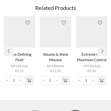
Related Products
Wave Defining
Volume & Shine
Extreme Gel
Fluid
Mousse
Maximum Control
Hd Lifestyle
Hd Lifestyle
Hd Lifestyle
€
9,55
€
12,50
€
9,50
Wave
Volume
Extreme
Defining
&
Gel
Fluid
Shine
Maximum
aantal
Mousse
Control
aantal
aantal