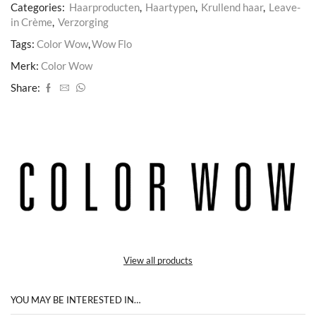
Categories:
Haarproducten
,
Haartypen
,
Krullend haar
,
Leave-
in Crème
,
Verzorging
Tags:
Color Wow
,
Wow Flo
Merk:
Color Wow
Share:
View all products
YOU MAY BE INTERESTED IN…