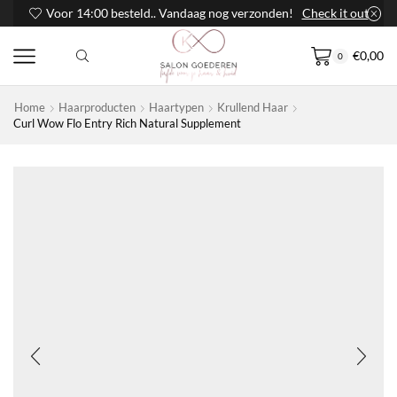
Voor 14:00 besteld.. Vandaag nog verzonden!
Check it out
€
0,00
0
Home
Haarproducten
Haartypen
Krullend Haar
Curl Wow Flo Entry Rich Natural Supplement