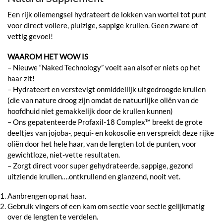
Een rijk oliemengsel hydrateert de lokken van wortel tot punt
voor direct vollere, pluizige, sappige krullen. Geen zware of
vettig gevoel!
WAAROM HET WOW IS
– Nieuwe “Naked Technology” voelt aan alsof er niets op het
haar zit!
– Hydrateert en verstevigt onmiddellijk uitgedroogde krullen
(die van nature droog zijn omdat de natuurlijke oliën van de
hoofdhuid niet gemakkelijk door de krullen kunnen)
– Ons gepatenteerde Profaxil-18 Complex™ breekt de grote
deeltjes van jojoba-, pequi- en kokosolie en verspreidt deze rijke
oliën door het hele haar, van de lengten tot de punten, voor
gewichtloze, niet-vette resultaten.
– Zorgt direct voor super gehydrateerde, sappige, gezond
uitziende krullen….ontkrullend en glanzend, nooit vet.
Aanbrengen op nat haar.
Gebruik vingers of een kam om sectie voor sectie gelijkmatig
over de lengten te verdelen.