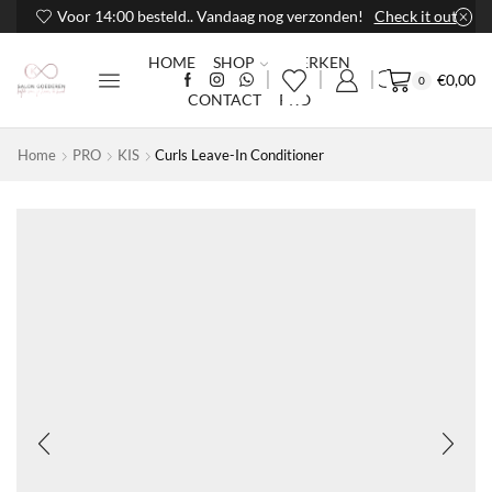
Voor 14:00 besteld.. Vandaag nog verzonden!
Check it out
HOME
SHOP
MERKEN
€
0,00
0
CONTACT
PRO
Home
PRO
KIS
Curls Leave-In Conditioner