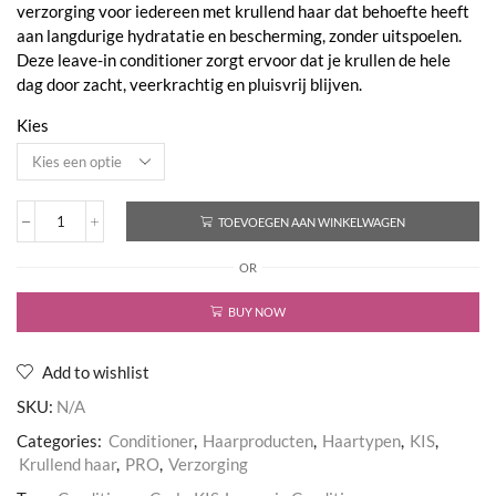
verzorging voor iedereen met krullend haar dat behoefte heeft
€65,00
aan langdurige hydratatie en bescherming, zonder uitspoelen.
Deze leave-in conditioner zorgt ervoor dat je krullen de hele
dag door zacht, veerkrachtig en pluisvrij blijven.
Kies
TOEVOEGEN AAN WINKELWAGEN
Curls
Leave-
OR
in
Conditioner
aantal
BUY NOW
Add to wishlist
SKU:
N/A
Categories:
Conditioner
,
Haarproducten
,
Haartypen
,
KIS
,
Krullend haar
,
PRO
,
Verzorging