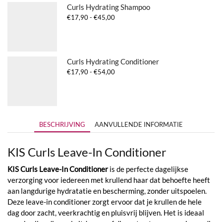
Curls Hydrating Shampoo
Prijsklasse:
€
17,90
-
€
45,00
€17,90
tot
€45,00
Curls Hydrating Conditioner
Prijsklasse:
€
17,90
-
€
54,00
€17,90
tot
€54,00
BESCHRIJVING
AANVULLENDE INFORMATIE
KIS Curls Leave-In Conditioner
KIS Curls Leave-In Conditioner
is de perfecte dagelijkse
verzorging voor iedereen met krullend haar dat behoefte heeft
aan langdurige hydratatie en bescherming, zonder uitspoelen.
Deze leave-in conditioner zorgt ervoor dat je krullen de hele
dag door zacht, veerkrachtig en pluisvrij blijven. Het is ideaal