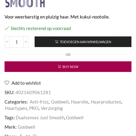
Voor weerbarstig en pluizig haar. Met kukui-nootolie.
Slechts resterend op voorraad
TOEVOEGEN AAN WINKELWAGEN
Dualsenses
Just
OR
Smooth
Taming
Oil
BUY NOW
aantal
Add to wishlist
SKU:
4021609061281
Categories:
Anti-frizz
,
Goldwell
,
Haarolie
,
Haarproducten
,
Haartypen
,
PRO
,
Verzorging
Tags:
Dualsenses Just Smooth
,
Goldwell
Merk:
Goldwell