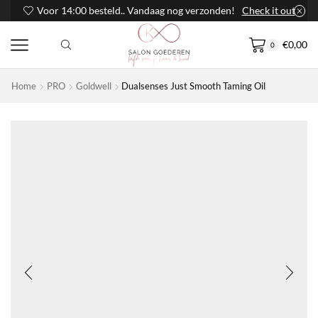
Voor 14:00 besteld.. Vandaag nog verzonden!
Check it out
€
0,00
0
Home
PRO
Goldwell
Dualsenses Just Smooth Taming Oil