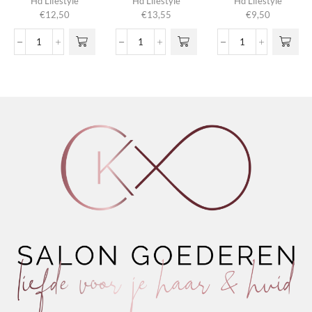
Hd Lifestyle
Hd Lifestyle
Hd Lifestyle
€
12,50
€
13,55
€
9,50
Volume
Curl
Extreme
&
Cream
Gel
Shine
Amplifier
Maximum
Mousse
aantal
Control
aantal
aantal