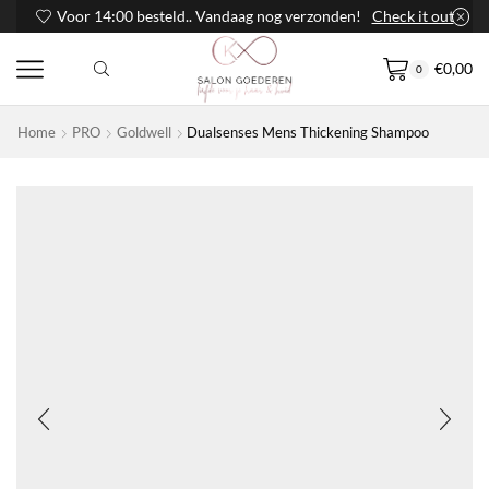
Voor 14:00 besteld.. Vandaag nog verzonden!
Check it out
€
0,00
0
Home
PRO
Goldwell
Dualsenses Mens Thickening Shampoo