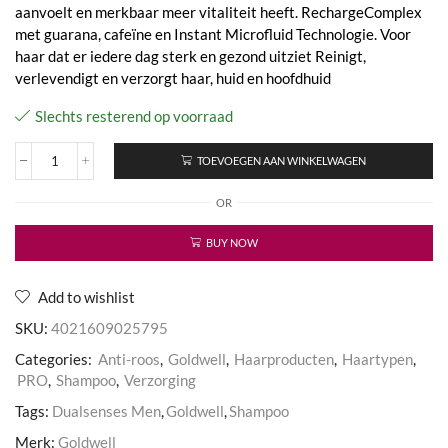
aanvoelt en merkbaar meer vitaliteit heeft. RechargeComplex
met guarana, cafeïne en Instant Microfluid Technologie. Voor
haar dat er iedere dag sterk en gezond uitziet Reinigt,
verlevendigt en verzorgt haar, huid en hoofdhuid
Slechts resterend op voorraad
TOEVOEGEN AAN WINKELWAGEN
Dualsenses
Mens
OR
Thickening
Shampoo
aantal
BUY NOW
Add to wishlist
SKU:
4021609025795
Categories:
Anti-roos
,
Goldwell
,
Haarproducten
,
Haartypen
,
PRO
,
Shampoo
,
Verzorging
Tags:
Dualsenses Men
,
Goldwell
,
Shampoo
Merk:
Goldwell