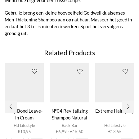
Menthol: Zorgt voor een frisse coupe.
Gebruik: breng een kleine hoeveelheid Goldwell dualsenses
Men Thickening Shampoo aan op nat haar. Masseer het goed in
en laat het 3 tot 5 minuten inwerken. Spoel het vervolgens
grondig uit.
Related Products
Silky Bond Leave-
Nº04 Revitalizing
Extreme Hairspray
in Cream
Shampoo Natural
Dit product
Herbs
Hd Lifestyle
Back Bar
Hd Lifestyle
heeft
Prijsklasse:
€
13,95
€
6,99
-
€
15,60
€
13,55
meerdere
€6,99