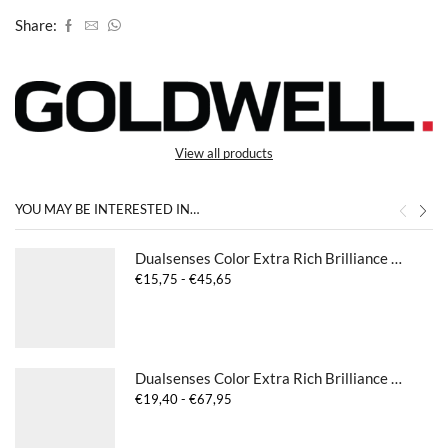
Share:
View all products
YOU MAY BE INTERESTED IN…
Dualsenses Color Extra Rich Brilliance Shampoo
Prijsklasse:
€
15,75
-
€
45,65
€15,75
tot
€45,65
Dualsenses Color Extra Rich Brilliance Conditioner
Prijsklasse:
€
19,40
-
€
67,95
€19,40
tot