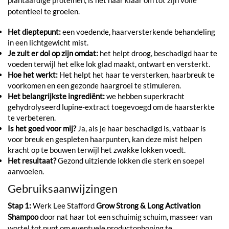
plantaardige proteïnen, is het haar klaar om tot zijn volle
potentieel te groeien.
Het dieptepunt:
een voedende, haarversterkende behandeling
in een lichtgewicht mist.
Je zult er dol op zijn omdat:
het helpt droog, beschadigd haar te
voeden terwijl het elke lok glad maakt, ontwart en versterkt.
Hoe het werkt:
Het helpt het haar te versterken, haarbreuk te
voorkomen en een gezonde haargroei te stimuleren.
Het belangrijkste ingrediënt:
we hebben superkracht
gehydrolyseerd lupine-extract toegevoegd om de haarsterkte
te verbeteren.
Is het goed voor mij?
Ja, als je haar beschadigd is, vatbaar is
voor breuk en gespleten haarpunten, kan deze mist helpen
kracht op te bouwen terwijl het zwakke lokken voedt.
Het resultaat?
Gezond uitziende lokken die sterk en soepel
aanvoelen.
Gebruiksaanwijzingen
Stap 1:
Werk Lee Stafford
Grow Strong & Long Activation
Shampoo
door nat haar tot een schuimig schuim, masseer van
wortel tot punt om eventuele productophoping te