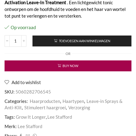
Activation Leave-In Treatment
. Een lichtgewicht tonic
ontworpen om de hoofdhuid te voeden en het haar van wortel
tot punt te verlengen en te versterken.
Op voorraad
TOEVOEGEN AAN WINKELWAGEN
Grow
It
OR
Longer
Leave-
In
BUY NOW
Treatment
aantal
Add to wishlist
SKU:
5060282706545
Categories:
Haarproducten
,
Haartypen
,
Leave-in Sprays &
Anti-Klit
,
Stimuleert haargroei
,
Verzorging
Tags:
Grow It Longer
,
Lee Stafford
Merk:
Lee Stafford
Share: