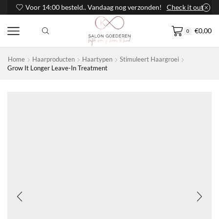
Voor 14:00 besteld.. Vandaag nog verzonden!
Check it out
€
0,00
0
Home
Haarproducten
Haartypen
Stimuleert Haargroei
Grow It Longer Leave-In Treatment