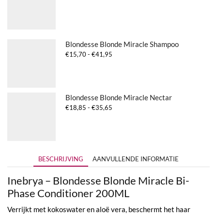
Blondesse Blonde Miracle Shampoo
Prijsklasse:
€
15,70
-
€
41,95
€15,70
tot
€41,95
Blondesse Blonde Miracle Nectar
Prijsklasse:
€
18,85
-
€
35,65
€18,85
tot
€35,65
BESCHRIJVING
AANVULLENDE INFORMATIE
Inebrya – Blondesse Blonde Miracle Bi-
Phase Conditioner 200ML
Verrijkt met kokoswater en aloë vera, beschermt het haar