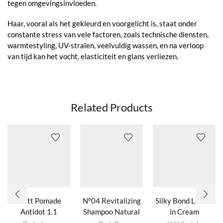
tegen omgevingsinvloeden.
Haar, vooral als het gekleurd en voorgelicht is, staat onder
constante stress van vele factoren, zoals technische diensten,
warmtestyling, UV-stralen, veelvuldig wassen, en na verloop
van tijd kan het vocht, elasticiteit en glans verliezen.
Related Products
Matt Pomade
Nº04 Revitalizing
Silky Bond Leave-
Antidot 1.1
Shampoo Natural
in Cream
Dit product
Herbs