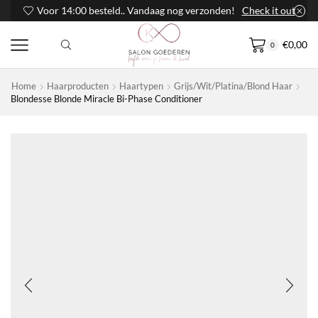
Voor 14:00 besteld.. Vandaag nog verzonden!
Check it out
€
0,00
0
Home
Haarproducten
Haartypen
Grijs/wit/platina/blond Haar
Blondesse Blonde Miracle Bi-Phase Conditioner