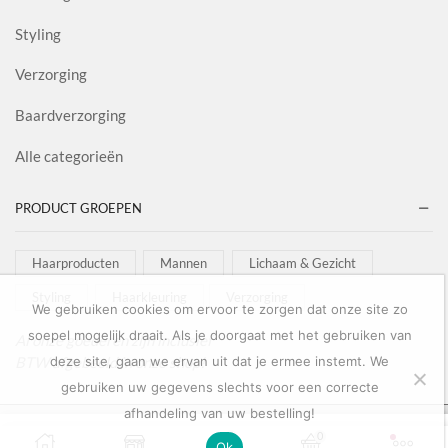
Styling
Verzorging
Baardverzorging
Alle categorieën
PRODUCT GROEPEN
Haarproducten
Mannen
Lichaam & Gezicht
Styling
Haarkleuring
Verzorging
We gebruiken cookies om ervoor te zorgen dat onze site zo
soepel mogelijk draait. Als je doorgaat met het gebruiken van
Al onze goederen zijn inclusief
BTW afgebeeld in onze shop!
deze site, gaan we ervan uit dat je ermee instemt. We
gebruiken uw gegevens slechts voor een correcte
afhandeling van uw bestelling!
Copyright © 2022
Salon Goederen
0
0
TOEVOEGEN AAN
Ok