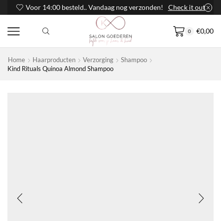
Voor 14:00 besteld.. Vandaag nog verzonden!
Check it out
€
0,00
0
Home
Haarproducten
Verzorging
Shampoo
Kind Rituals Quinoa Almond Shampoo