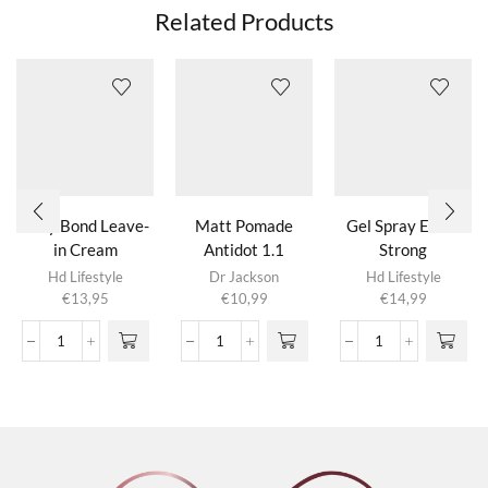
Related Products
Silky Bond Leave-
Matt Pomade
Gel Spray Extra
in Cream
Antidot 1.1
Strong
Hd Lifestyle
Dr Jackson
Hd Lifestyle
€
13,95
€
10,99
€
14,99
Silky
Matt
Gel
Bond
Pomade
Spray
Leave-
Antidot
Extra
in
1.1
Strong
Cream
aantal
aantal
aantal