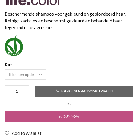
€44,50
Beschermende shampoo voor gekleurd en geblondeerd haar.
Reinigt zachtjes en beschermt gekleurd en behandeld haar
tegen externe agressies.
Kies
TOEVOEGEN AAN WINKELWAGEN
Life.Color
Protective
OR
Shampoo
aantal
BUY NOW
Add to wishlist