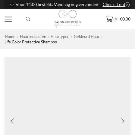
Voor 14:00 besteld.. Vandaag nog verzonden!
Check it out
€
0,00
0
Home
Haarproducten
Haartypen
Gekleurd Haar
Life.Color Protective Shampoo