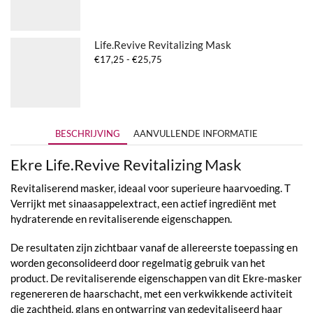
tot
€44,50
Life.Revive Revitalizing Mask
Prijsklasse:
€
17,25
-
€
25,75
€17,25
tot
€25,75
BESCHRIJVING
AANVULLENDE INFORMATIE
Ekre Life.Revive Revitalizing Mask
Revitaliserend masker, ideaal voor superieure haarvoeding. T
Verrijkt met sinaasappelextract, een actief ingrediënt met
hydraterende en revitaliserende eigenschappen.
De resultaten zijn zichtbaar vanaf de allereerste toepassing en
worden geconsolideerd door regelmatig gebruik van het
product. De revitaliserende eigenschappen van dit Ekre-masker
regenereren de haarschacht, met een verkwikkende activiteit
die zachtheid, glans en ontwarring van gedevitaliseerd haar