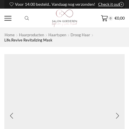
Voor 14:00 besteld.. Vandaag nog verzonden!
Check it out
€
0,00
0
Home
Haarproducten
Haartypen
Droog Haar
Life.Revive Revitalizing Mask