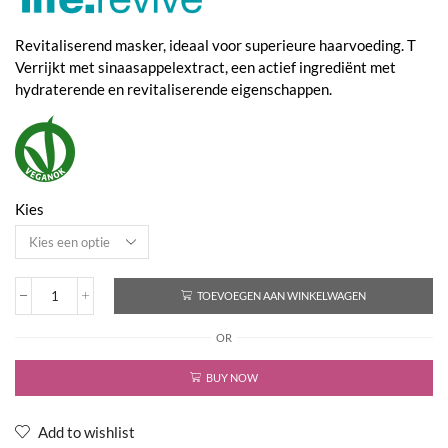
€25,75
Revitaliserend masker, ideaal voor superieure haarvoeding. T
Verrijkt met sinaasappelextract, een actief ingrediënt met
hydraterende en revitaliserende eigenschappen.
Kies
TOEVOEGEN AAN WINKELWAGEN
Life.Revive
Revitalizing
OR
Mask
aantal
BUY NOW
Add to wishlist